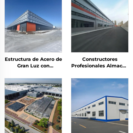
Estructura de Acero de
Constructores
Gran Luz con
Profesionales Almacén
Armadura Espacial
Estructura de Acero
Estructura de Acero
Cerchas de Techo
Prefabricada Cerchas
Estructura de Marco
de Techo de Acero
de Acero Edificio de
Estructuras Metálicas
Acero
para Almacenes