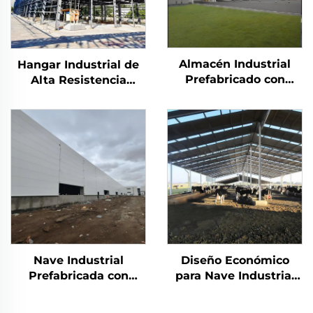
Almacén Industrial
Hangar Industrial de
Prefabricado con
Alta Resistencia
Estructura Metálica
Premium Taller
Edificio de Fábrica
Cobertizo Almacén
Metálica Almacén
Edificios de Acero
Prefabricado Casa
Prefabricados
Panel Sándwich
Edificio de Acero
Nave Industrial
Diseño Económico
Prefabricada con
para Nave Industrial
Estructura Metálica
de Estructura Liviana
Fábrica de Metal
en Acero Precio de