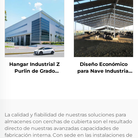
Estructura de Marco
China, planos de
de Acero Edificio de
estructura de acero
Acero
para edificios, edificios
de acero
Hangar Industrial Z
Diseño Económico
Purlin de Grado
para Nave Industrial
Industrial Taller de
de Estructura Liviana
Acero Prefabricado
en Acero Precio de
Edificios Metálicos
Construcción de
Edificio de Acero
La calidad y fiabilidad de nuestras soluciones para
almacenes con cerchas de cubierta son el resultado
directo de nuestras avanzadas capacidades de
fabricación interna. Con sede en las instalaciones de