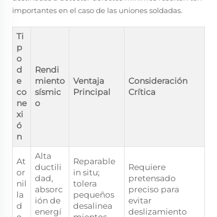
importantes en el caso de las uniones soldadas.
Ti
p
o
d
Rendi
e
miento
Ventaja
Consideración
co
sísmic
Principal
Crítica
ne
o
xi
ó
n
Alta
At
Reparable
ductili
Requiere
or
in situ;
dad,
pretensado
nil
tolera
absorc
preciso para
la
pequeños
ión de
evitar
d
desalinea
energí
deslizamiento