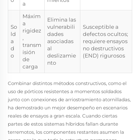
o
mientos
a
Máxim
Elimina las
a
So
vulnerabili
Susceptible a
rigidez
ld
dades
defectos ocultos;
,
a
asociadas
requiere ensayos
transm
d
al
no destructivos
isión
o
deslizamie
(END) rigurosos
de
nto
carga
Combinar distintos métodos constructivos, como el
uso de pórticos resistentes a momentos soldados
junto con conexiones de arriostramiento atornilladas,
ha demostrado un mejor desempeño en escenarios
reales de ensayos a gran escala. Cuando ciertas
partes de estos sistemas híbridos fallan durante
terremotos, los componentes restantes asumen la