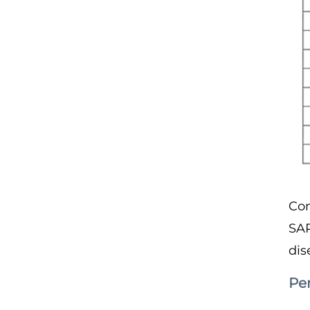
Con
SAP
dis
Per