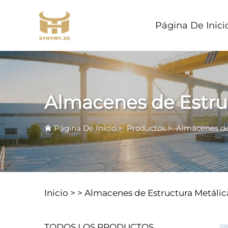
Página De Inici
Almacenes de Estru
Página De Inicio
>
Productos
>
Almacenes de
Inicio >
>
Almacenes de Estructura Metálic
TODOS LOS PRODUCTOS