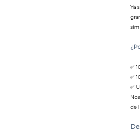
Ya 
gra
sim
¿Po
✅ 1
✅ 1
✅ U
Nos
de l
De