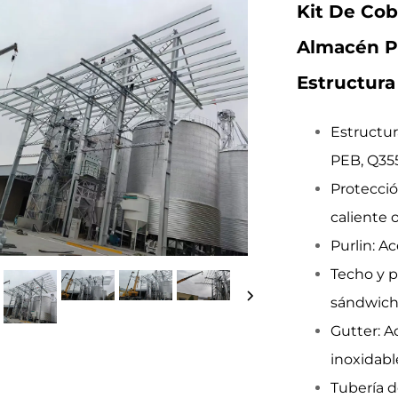
Kit De Cob
Almacén P
Estructura
Estructur
PEB, Q35
Protecció
caliente 
Purlin: A
Techo y p
sándwic
Gutter: A
inoxidabl
Tubería 