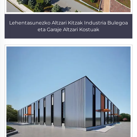
Lehentasunezko Altzari Kitzak Industria Bulegoa
eta Garaje Altzari Kostuak