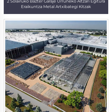
2 Solairuko Bazter Garaje Urruneko Altzari Egitura
Eraikuntza Metal Artxibategi Kitzak