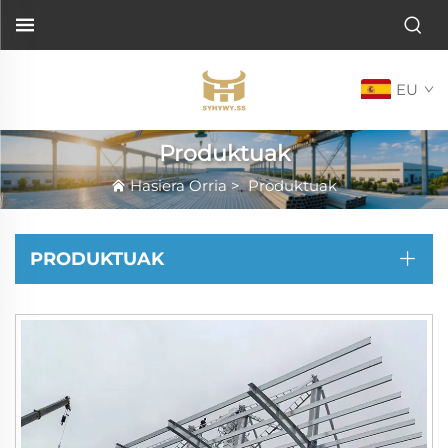
EU
Produktuak
Hasiera Orria
>
Produktuak
PRODUKTUAK