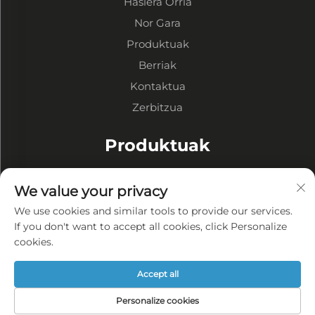
Hasiera Orria
Nor Gara
Produktuak
Berriak
Kontaktua
Zerbitzua
Produktuak
Eraikuntza Errepideak
We value your privacy
Eraikuntza Ofizina
We use cookies and similar tools to provide our services.
Eraikuntza Eraikinak
If you don't want to accept all cookies, click Personalize
cookies.
Erdilitza
Accept all
Pribatutasun Politika
Personalize cookies