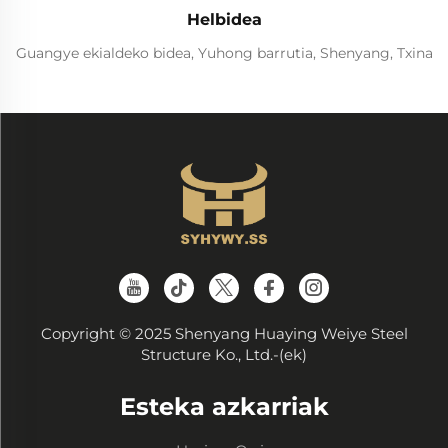
Helbidea
Guangye ekialdeko bidea, Yuhong barrutia, Shenyang, Txina
Copyright © 2025 Shenyang Huaying Weiye Steel
Structure Ko., Ltd.-(ek)
Esteka azkarriak