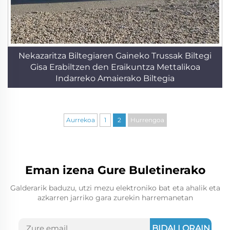
Nekazaritza Biltegiaren Gaineko Trussak Biltegi
Gisa Erabiltzen den Eraikuntza Mettalikoa
Indarreko Amaierako Biltegia
Aurrekoa
1
2
Hurrengoa
Eman izena Gure Buletinerako
Galderarik baduzu, utzi mezu elektroniko bat eta ahalik eta
azkarren jarriko gara zurekin harremanetan
BIDALI ORAIN