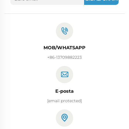
MOB/WHATSAPP
+86-13709882223
E-posta
[email protected]