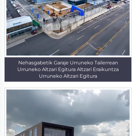
Nehasgabetik Garaje Urruneko Tailerrean
Urruneko Altzari Egitura Altzari Eraikuntza
Urruneko Altzari Egitura