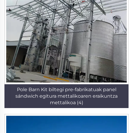
Pole Barn Kit biltegi pre-fabrikatuak panel
sándwich egitura mettalikoaren eraikuntza
mettalikoa (4)