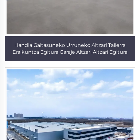
Handia Gaitasuneko Urruneko Altzari Tailerra
Eraikuntza Egitura Garaje Altzari Altzari Egitura