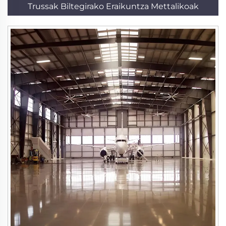
Trussak Biltegirako Eraikuntza Mettalikoak