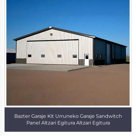
Bazter Garaje Kit Urruneko Garaje Sandwitch
Panel Altzari Egitura Altzari Egitura