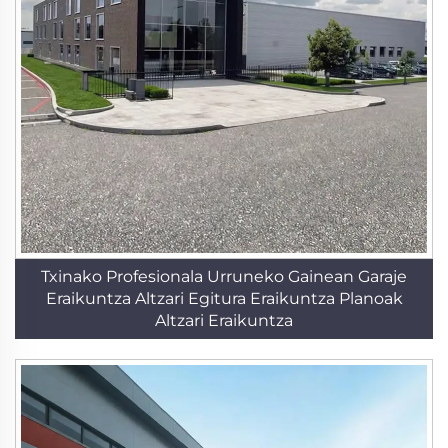
Txinako Profesionala Urruneko Gainean Garaje
Eraikuntza Altzari Egitura Eraikuntza Planoak
Altzari Eraikuntza