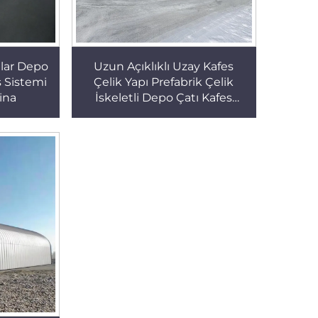
ılar Depo
Uzun Açıklıklı Uzay Kafes
s Sistemi
Çelik Yapı Prefabrik Çelik
Bina
İskeletli Depo Çatı Kafes
Sistemleri Metal Bina Yapıları