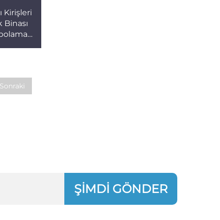
Kirişleri
k Binası
epolama
Sonraki
ŞİMDİ GÖNDER