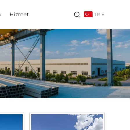
m
Hizmet
TR