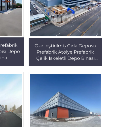
refabrik
Özelleştirilmiş Gıda Deposu
pısı Depo
Prefabrik Atölye Prefabrik
Bina
Çelik İskeletli Depo Binası
Metal Bina Prefabrik Çelik
Bina