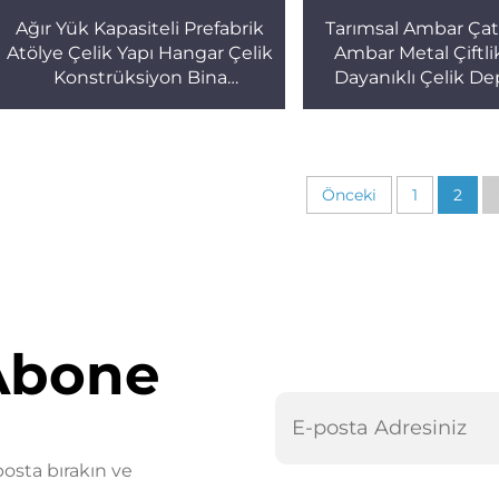
Ağır Yük Kapasiteli Prefabrik
Tarımsal Ambar Çatı 
Atölye Çelik Yapı Hangar Çelik
Ambar Metal Çiftli
Konstrüksiyon Bina
Dayanıklı Çelik D
Endüstriyel Çelik Bina
Binası
Önceki
1
2
Abone
posta bırakın ve