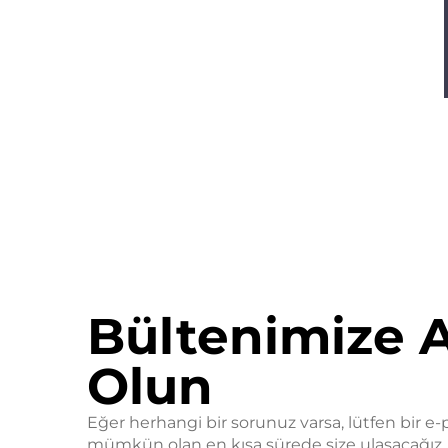
Bültenimize 
Olun
Eğer herhangi bir sorunuz varsa, lütfen bir e-
mümkün olan en kısa sürede size ulaşacağız