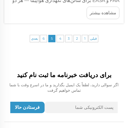
FAA و EASA برای سالن‌های نگهداری هواپیما — هر دو
سازمان FAA و EASA قوانین سخت‌گیرانه‌ای درباره‌ی
مشاهده بیشتر
ایمنی سالن‌های هواپیما اعمال می‌کنند که به مواردی
مانند مقاومت ساختمان، وجود یا عدم وجود...
قبلی
1
2
3
4
5
6
بعدی
برای دریافت خبرنامه ما ثبت نام کنید
اگر سوالی دارید، لطفاً یک ایمیل بگذارید و ما در اسرع وقت با شما
تماس خواهیم گرفت
فرستادن حالا