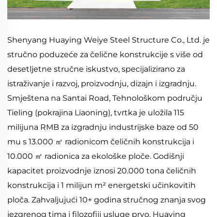
Shenyang Huaying Weiye Steel Structure Co., Ltd. je
stručno poduzeće za čelične konstrukcije s više od
desetljetne stručne iskustvo, specijalizirano za
istraživanje i razvoj, proizvodnju, dizajn i izgradnju.
Smještena na Santai Road, Tehnološkom području
Tieling (pokrajina Liaoning), tvrtka je uložila 115
milijuna RMB za izgradnju industrijske baze od 50
mu s 13.000
radionicom čeličnih konstrukcija i
㎡
10.000
radionica za ekološke ploče. Godišnji
㎡
kapacitet proizvodnje iznosi 20.000 tona čeličnih
konstrukcija i 1 milijun m² energetski učinkovitih
ploča. Zahvaljujući 10+ godina stručnog znanja svog
jezgrenog tima i filozofiji usluge prvo, Huaying