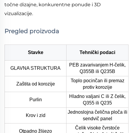
točne dizajne, konkurentne ponude i 3D
vizualizacije.
Pregled proizvoda
Stavke
Tehnički podaci
PEB zavarivanjem H-čelik,
GLAVNA STRUKTURA
Q355B ili Q235B
Toplo pocinčan ili premaz
Zaštita od korozije
protiv korozije
Hladno valjani C ili Z čelik,
Purlin
Q355 ili Q235
Jednoslojna čelična ploča ili
Krov i zid
sendvič panel
Čelik visoke čvrstoće
Otpadno žlijezo