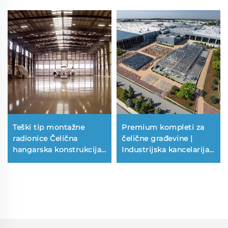
Teški tip montažne
Premium kompleti za
radionice Čelična
čelične građevine |
hangarska konstrukcija
Industrijska kancelarija i
Čelična industrijska
skladišta | Troškovi
građevina
čeličnih građevina