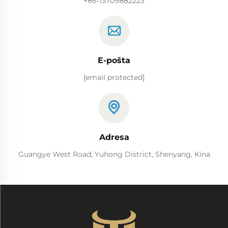
+86-13709882223
E-pošta
[email protected]
Adresa
Guangye West Road, Yuhong District, Shenyang, Kina