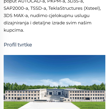
poput AUTOCAD-a, PKPM-a, 3D3S-a,
SAP2000-a, TSSD-a, TeklaStructures (Xsteel),
3DS MAX-a, nudimo cjelokupnu uslugu
dizajniranja i detaljne izrade svim našim
kupcima.
Profil tvrtke