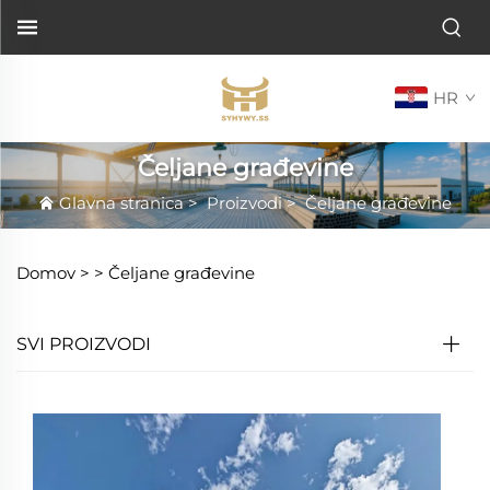
HR
Čeljane građevine
Glavna stranica
>
Proizvodi
>
Čeljane građevine
Domov >
>
Čeljane građevine
SVI PROIZVODI