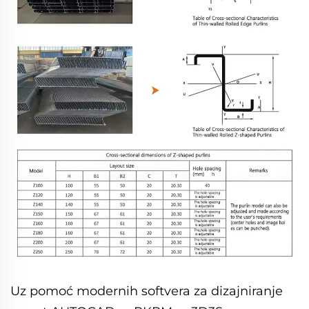
Uz pomoć modernih softvera za dizajniranje