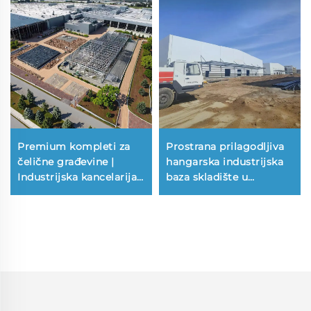
Premium kompleti za
Prostrana prilagodljiva
čelične građevine |
hangarska industrijska
Industrijska kancelarija i
baza skladište u
skladišta | Troškovi
Francuskoj čelične
čeličnih građevina
zgrade