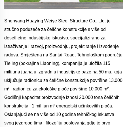
Shenyang Huaying Weiye Steel Structure Co., Ltd. je
stručno poduzeće za čelične konstrukcije s više od
desetljetne industrijske iskustvo, specijalizirano za
istraživanje i razvoj, proizvodnju, projektiranje i izvođenje
radova. Smještena na Santai Road, Tehnološkom području
Tieling (pokrajina Liaoning), kompanija je uložila 115
milijuna juana u izgradnju industrijske baze na 50 mu, koja
uključuje radionicu za čelične konstrukcije površine 13.000
m² i radionicu za ekološke ploče površine 10.000 m².
Godišnji kapacitet proizvodnje iznosi 20.000 tona čeličnih
konstrukcija i 1 milijun m² energetski učinkovitih ploča.
Oslanjajući se na više od 10 godina tehničkog iskustva
svog jezgreog tima i filozofiju poslovanja gdje je prvo