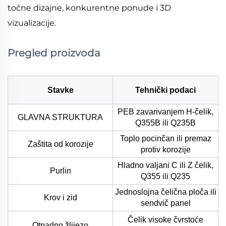
točne dizajne, konkurentne ponude i 3D
vizualizacije.
Pregled proizvoda
Stavke
Tehnički podaci
PEB zavarivanjem H-čelik,
GLAVNA STRUKTURA
Q355B ili Q235B
Toplo pocinčan ili premaz
Zaštita od korozije
protiv korozije
Hladno valjani C ili Z čelik,
Purlin
Q355 ili Q235
Jednoslojna čelična ploča ili
Krov i zid
sendvič panel
Čelik visoke čvrstoće
Otpadno žlijezo