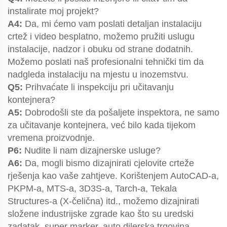
instalirate moj projekt?
A4:
Da, mi ćemo vam poslati detaljan instalaciju
crtež i video besplatno, možemo pružiti uslugu
instalacije, nadzor i obuku od strane dodatnih.
Možemo poslati naš profesionalni tehnički tim da
nadgleda instalaciju na mjestu u inozemstvu.
Q5:
Prihvaćate li inspekciju pri učitavanju
kontejnera?
A5:
Dobrodošli ste da pošaljete inspektora, ne samo
za učitavanje kontejnera, već bilo kada tijekom
vremena proizvodnje.
P6:
Nudite li nam dizajnerske usluge?
A6:
Da, mogli bismo dizajnirati cjelovite crteže
rješenja kao vaše zahtjeve. Korištenjem AutoCAD-a,
PKPM-a, MTS-a, 3D3S-a, Tarch-a, Tekala
Structures-a (X-čelična) itd., možemo dizajnirati
složene industrijske zgrade kao što su uredski
zadatak, super marker, auto dilerska trgovina,