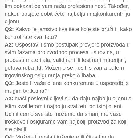
tim pokazat će vam našu profesionalnost. Također,
nakon posjete dobit ćete najbolju i najkonkurentniju
cijenu.
Q2:
Kakvo je jamstvo kvalitete koje ste pružili i kako
kontrolirate kvalitetu?
A2:
Uspostavili smo postupak provjere proizvoda u
svim fazama proizvodnog procesa - sirovina, u
procesu materijala, validirani ili testirani materijali,
gotova roba itd. Možemo se nositi s vama putem
trgovinskog osiguranja preko Alibaba.
Q3:
Jeste li vaše cijene konkurentne u usporedbi s
drugim tvrtkama?
A3:
Naši poslovni ciljevi su da daju najbolju cijenu s
istim kvalitetom i najbolju kvalitetu po istoj cijeni.
Učinit ćemo sve što možemo da smanjimo vaše
troškove i osiguramo vam najbolji proizvod za koji
ste platili.
Q4:
Možete li poslati inženjere ili čitav tim da