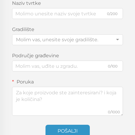
Naziv tvrtke
0/200
Gradilište
Molim vas, unesite svoje gradilište.
Područje građevine
0/100
Poruka
0/1000
POŠALJI