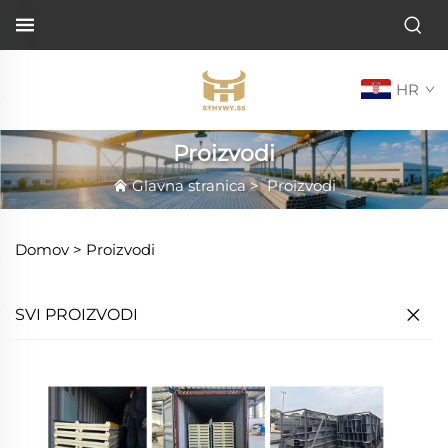
HR
Proizvodi
Glavna stranica
>
Proizvodi
Domov >
Proizvodi
SVI PROIZVODI