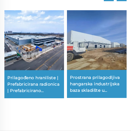
Prostrana prilagodljiva
Prilagođeno hraniliste |
hangarska industrijska
Prefabricirana radionica
baza skladište u
| Prefabricirano
Francuskoj čelične
skladište u metalu |
zgrade
Prefabricirana čelična
građevina