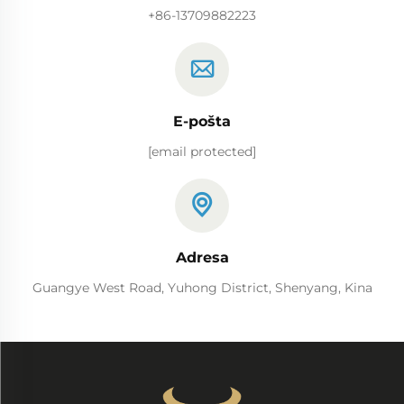
+86-13709882223
E-pošta
[email protected]
Adresa
Guangye West Road, Yuhong District, Shenyang, Kina