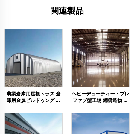
関連製品
農業倉庫用屋根トラス 倉
ヘビーデューティー・プレ
庫用金属ビルドゥング 耐
ファブ型工場 鋼構造物 ハ
久性のある鋼製倉庫ビルド
ンガー 鋼製架構ビルドゥ
ゥング
ング 鋼材建築物