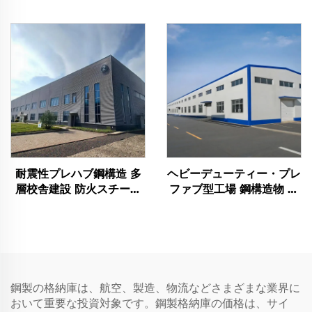
ネル スチール構造建物 ス
枠 アルミニウム スチール
チール建物（4）
建物
耐震性プレハブ鋼構造 多
ヘビーデューティー・プレ
層校舎建設 防火スチール
ファブ型工場 鋼構造物 ハ
建物
ンガー 鋼製架構ビルドゥ
ング 鋼材建築物
鋼製の格納庫は、航空、製造、物流などさまざまな業界に
おいて重要な投資対象です。鋼製格納庫の価格は、サイ