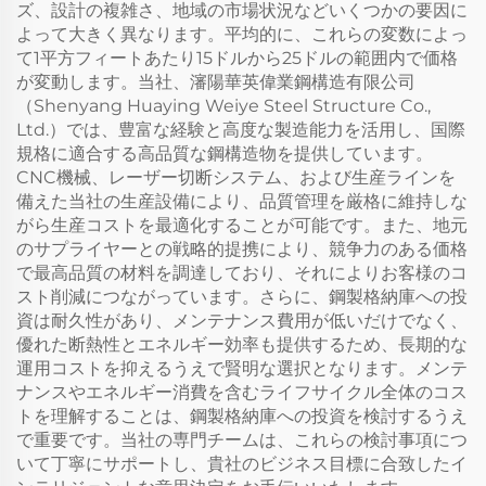
ズ、設計の複雑さ、地域の市場状況などいくつかの要因に
よって大きく異なります。平均的に、これらの変数によっ
て1平方フィートあたり15ドルから25ドルの範囲内で価格
が変動します。当社、瀋陽華英偉業鋼構造有限公司
（Shenyang Huaying Weiye Steel Structure Co.,
Ltd.）では、豊富な経験と高度な製造能力を活用し、国際
規格に適合する高品質な鋼構造物を提供しています。
CNC機械、レーザー切断システム、および生産ラインを
備えた当社の生産設備により、品質管理を厳格に維持しな
がら生産コストを最適化することが可能です。また、地元
のサプライヤーとの戦略的提携により、競争力のある価格
で最高品質の材料を調達しており、それによりお客様のコ
スト削減につながっています。さらに、鋼製格納庫への投
資は耐久性があり、メンテナンス費用が低いだけでなく、
優れた断熱性とエネルギー効率も提供するため、長期的な
運用コストを抑えるうえで賢明な選択となります。メンテ
ナンスやエネルギー消費を含むライフサイクル全体のコス
トを理解することは、鋼製格納庫への投資を検討するうえ
で重要です。当社の専門チームは、これらの検討事項につ
いて丁寧にサポートし、貴社のビジネス目標に合致したイ