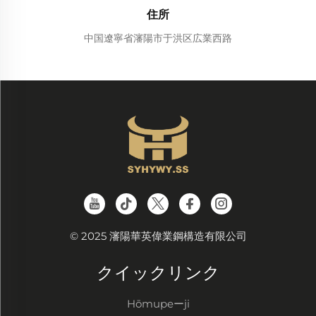
住所
中国遼寧省瀋陽市于洪区広業西路
© 2025 瀋陽華英偉業鋼構造有限公司
クイックリンク
Hōmupeーji