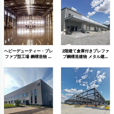
ヘビーデューティー・プレ
2階建て倉庫付きプレファ
ファブ型工場 鋼構造物 ハ
ブ鋼構造建物 メタル建物
ンガー 鋼製架構ビルドゥ
キット プレファブ鋼鉄建
ング 鋼材建築物
物