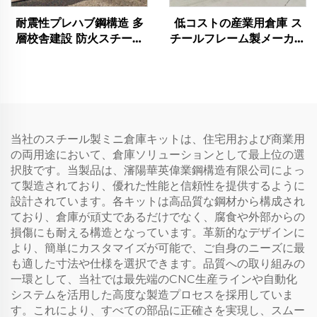
耐震性プレハブ鋼構造 多
低コストの産業用倉庫 ス
層校舎建設 防火スチール
チールフレーム製メーカー
建物
用キット 販売用スチール
建物
当社のスチール製ミニ倉庫キットは、住宅用および商業用
の両用途において、倉庫ソリューションとして最上位の選
択肢です。当製品は、瀋陽華英偉業鋼構造有限公司によっ
て製造されており、優れた性能と信頼性を提供するように
設計されています。各キットは高品質な鋼材から構成され
ており、倉庫が頑丈であるだけでなく、腐食や外部からの
損傷にも耐える構造となっています。革新的なデザインに
より、簡単にカスタマイズが可能で、ご自身のニーズに最
も適した寸法や仕様を選択できます。品質への取り組みの
一環として、当社では最先端のCNC生産ラインや自動化
システムを活用した高度な製造プロセスを採用していま
す。これにより、すべての部品に正確さを実現し、スムー