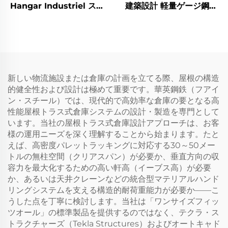
Hangar Industriel スチ
建築設計 軽量ゲージ鋼製
ールワークショップ プレ
フレーム価格 スチール建
ハブ金属建物
物
新しい物流施設または倉庫の計画を立てる際、屋根の構造
的健全性および設計は極めて重要です。華英鋼鉄（フアイ
ン・スチール）では、現代的で高効率な倉庫の要となる高
性能屋根トラス式倉庫システムの設計・製造を専門として
います。当社の屋根トラス式倉庫設計アプローチは、お客
様の運用ニーズを深く理解することから始まります。たと
えば、高密度パレットラッキングに対応する30～50メー
トルの無柱空間（クリアスパン）が必要か、垂直方向の収
容力を最大化するための高い軒高（イーブス高）が必要
か、あるいは天井クレーンなどの統合型マテリアルハンド
リングシステムを支える構造的耐荷重能力が必要か——こ
うした点を丁寧に検討します。当社は「ワンサイズフィッ
ツオール」の標準製品を提供するのではなく、テクラ・ス
トラクチャーズ（Tekla Structures）およびオートキャド