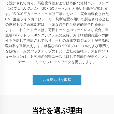
て設計されており、高密度保管および効率的な資材ハンドリング
に必要な広いスパン（30～50メートル）と高い軒高を実現しま
す。13,000平方メートルの自社工場において、完全自動化された
CNC生産ラインおよびレーザー切断装置を用いて製造される当社
の屋根トラス倉庫部材は、正確な適合性と構造的健全性を保証し
ます。これらのトラスは、荷役ドックとのシームレスな統合、重
量級パレットラッキングシステムの支持、および動的荷重への耐
性を考慮して設計されており、当社の倉庫プロジェクトが誇る配
送効率を直接支えます。厳格なISO 9001プロトコルおよび専門的
な技術チームのバックアップのもと、当社の屋根トラス倉庫ソリ
ューションは、お客様の保管ニーズに対して信頼性が高く、メン
テナンスフリーなフレームワークを提供します。
お見積もりを取得
当社を選ぶ理由