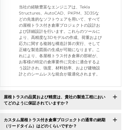
当社の経験豊富なエンジニアは、Tekla
Structures、AutoCAD、PKPM、3D3Sな
どの先進的なソフトウェアを用いて、すべて
の屋根トラス付き倉庫プロジェクトの設計お
よび詳細設計を行います。これらのツールに
より、高精度な3Dモデルの作成、荷重および
応力に関する複雑な構造計算の実行、そして
正確な製造図面の生成が可能になります。こ
れにより、各屋根トラス付き倉庫の部材が、
お客様の特定の倉庫要件に完全に適合するよ
う設計され、強度、材料効率、および建物設
計とのシームレスな統合が最適化されます。
屋根トラスの品質および精度は、貴社の製造工程におい
てどのように保証されていますか？
カスタム屋根トラス付き倉庫プロジェクトの通常の納期
（リードタイム）はどのくらいですか？