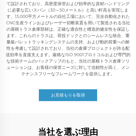
て設計されており、高密度保管および効率的な資材ハンドリング
に必要な広いスパン（30～50メートル）と高い軒高を実現しま
す。13,000平方メートルの自社工場において、完全自動化された
CNC生産ラインおよびレーザー切断装置を用いて製造される当社
の屋根トラス倉庫部材は、正確な適合性と構造的健全性を保証し
ます。これらのトラスは、荷役ドックとのシームレスな統合、重
量級パレットラッキングシステムの支持、および動的荷重への耐
性を考慮して設計されており、当社の倉庫プロジェクトが誇る配
送効率を直接支えます。厳格なISO 9001プロトコルおよび専門的
な技術チームのバックアップのもと、当社の屋根トラス倉庫ソリ
ューションは、お客様の保管ニーズに対して信頼性が高く、メン
テナンスフリーなフレームワークを提供します。
お見積もりを取得
当社を選ぶ理由