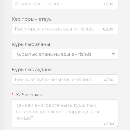
0/100
Кәсіпорын атауы
0/200
Құрылыс алаңы
Құрылыс алаңыңызды енгізіңіз
Құрылыс ауданы
0/100
Хабарлама
0/1000