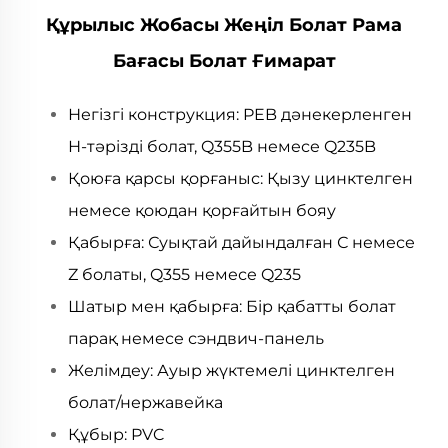
Құрылыс Жобасы Жеңіл Болат Рама
Бағасы Болат Ғимарат
Негізгі конструкция: PEB дәнекерленген
Н-тәрізді болат, Q355B немесе Q235B
Қоюға қарсы қорғаныс: Қызу цинктелген
немесе қоюдан қорғайтын бояу
Қабырға: Суықтай дайындалған С немесе
Z болаты, Q355 немесе Q235
Шатыр мен қабырға: Бір қабатты болат
парақ немесе сэндвич-панель
Желімдеу: Ауыр жүктемелі цинктелген
болат/нержавейка
Құбыр: PVC