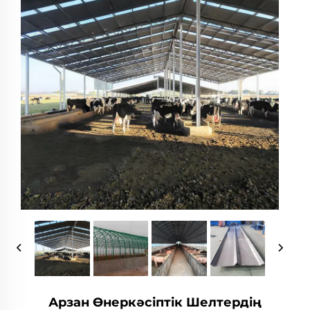
Арзан Өнеркәсіптік Шелтердің