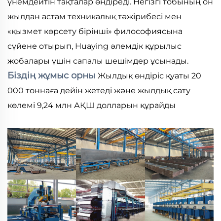
үнемдейтін тақталар өндіреді. Негізгі тобының он
жылдан астам техникалық тәжірибесі мен
«қызмет көрсету бірінші» философиясына
сүйене отырып, Huaying әлемдік құрылыс
жобалары үшін сапалы шешімдер ұсынады.
Біздің жұмыс орны
Жылдық өндіріс қуаты 20
000 тоннаға дейін жетеді және жылдық сату
көлемі 9,24 млн ​​АҚШ долларын құрайды