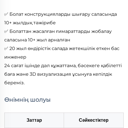
✅ Болат конструкцияларды шығару саласында
10+ жылдық тәжірибе
✅ Болаттан жасалған ғимараттарды жобалау
саласына 10+ жыл арналған
✅ 20 жыл өндірістік салада жетекшілік еткен бас
инженер
24 сағат ішінде дәл құжаттама, бәсекеге қабілетті
баға және 3D визуализация ұсынуға кепілдік
береміз.
Өнімнің шолуы
Заттар
Сәйкестіктер