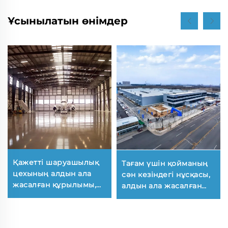
Ұсынылатын өнімдер
Қажетті шаруашылық
Тағам үшін қойманың
цехының алдын ала
сән кезіндегі нұсқасы,
жасалған құрылымы,
алдын ала жасалған
металл ангар, металл
цех, алдын ала
конструкциялардың
жасалған металл
жасалуы, өнеркәсіптік
рамалы қойма, металл