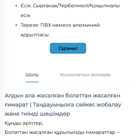
Есік: Сырғанақ/Тербелмелі/Қоқылмалы
есік
Терезе: ПВХ немесе алюминий
қорытпасы
Сұраныс
Шолу
Ұсынылатын өнімдер
Алдын ала жасалған болаттан жасалған
ғимарат | Таңдауыңызға сәйкес жобалау
және тиімді шешімдер
Құнды әріптер,
Болаттан жасалған құрылымды ғимараттар –