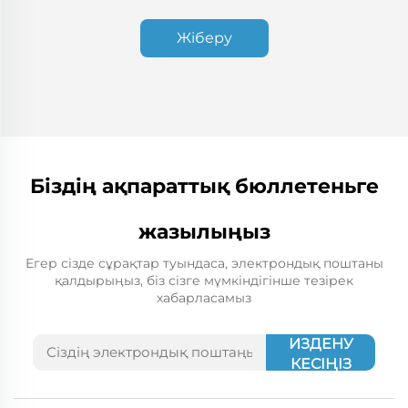
Жіберу
Біздің ақпараттық бюллетеньге
жазылыңыз
Егер сізде сұрақтар туындаса, электрондық поштаны
қалдырыңыз, біз сізге мүмкіндігінше тезірек
хабарласамыз
ИЗДЕНУ
КЕСІҢІЗ