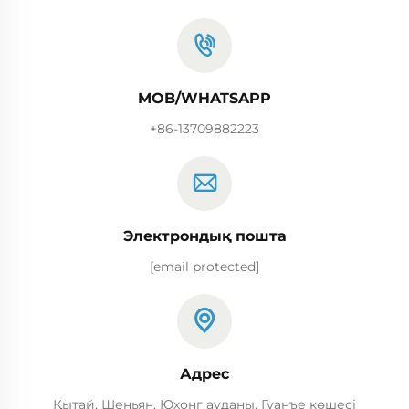
MOB/WHATSAPP
+86-13709882223
Электрондық пошта
[email protected]
Адрес
Қытай, Шеньян, Юхонг ауданы, Гуанъе көшесі