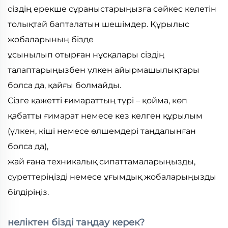
сіздің ерекше сұраныстарыңызға сәйкес келетін
толықтай бапталатын шешімдер. Құрылыс
жобаларының бізде
ұсынылып отырған нұсқалары сіздің
талаптарыңызбен үлкен айырмашылықтары
болса да, қайғы болмайды.
Сізге қажетті ғимараттың түрі – қойма, көп
қабатты ғимарат немесе кез келген құрылым
(үлкен, кіші немесе өлшемдері таңдалынған
болса да),
жай ғана техникалық сипаттамаларыңызды,
суреттеріңізді немесе ұғымдық жобаларыңызды
білдіріңіз.
неліктен бізді таңдау керек?