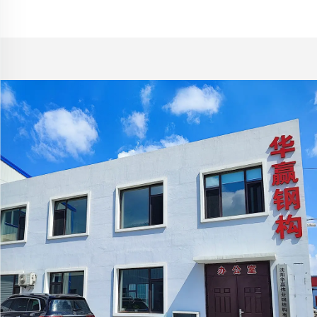
ғимарат
ғимарат, алдын ала
жасалған металл
ғимарат