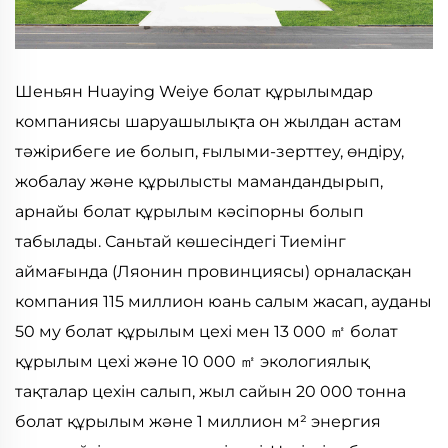
Шеньян Huaying Weiye болат құрылымдар
компаниясы шаруашылықта он жылдан астам
тәжірибеге ие болып, ғылыми-зерттеу, өндіру,
жобалау және құрылысты мамандандырып,
арнайы болат құрылым кәсіпорны болып
табылады. Саньтай көшесіндегі Тиемінг
аймағында (Ляонин провинциясы) орналасқан
компания 115 миллион юань салым жасап, ауданы
50 му болат құрылым цехі мен 13 000
болат
㎡
құрылым цехі және 10 000
экологиялық
㎡
тақталар цехін салып, жыл сайын 20 000 тонна
болат құрылым және 1 миллион м² энергия