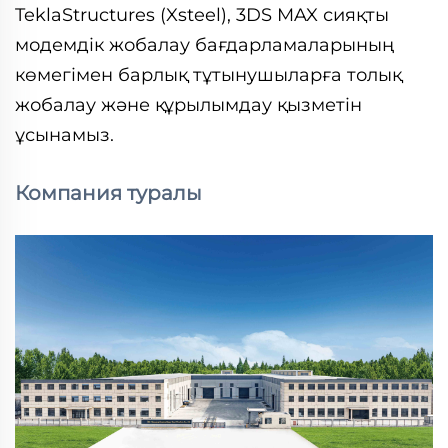
TeklaStructures (Xsteel), 3DS MAX сияқты
модемдік жобалау бағдарламаларының
көмегімен барлық тұтынушыларға толық
жобалау және құрылымдау қызметін
ұсынамыз.
Компания туралы