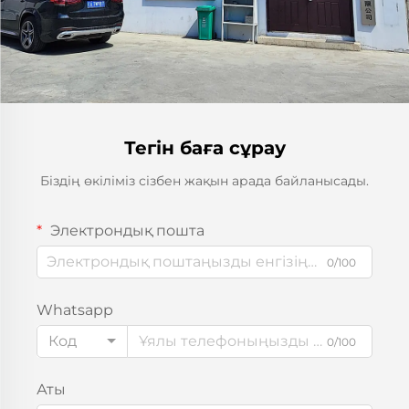
Тегін баға сұрау
Біздің өкіліміз сізбен жақын арада байланысады.
Электрондық пошта
0/100
Whatsapp
Код
0/100
Аты