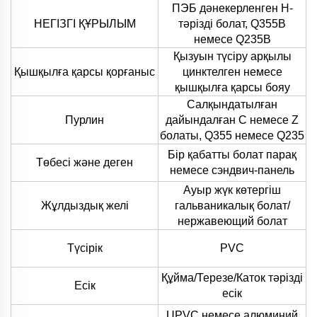
ПЭБ дәнекерленген Н-
НЕГІЗГІ ҚҰРЫЛЫМ
тәрізді болат, Q355B
немесе Q235B
Қызуын түсіру арқылы
Қышқылға қарсы қорғаныс
цинктелген немесе
қышқылға қарсы бояу
Салқындатылған
Пурлин
дайындалған С немесе Z
болаты, Q355 немесе Q235
Бір қабатты болат парақ
Төбесі және деген
немесе сэндвич-панель
Ауыр жүк көтергіш
Жұлдыздық желі
гальваникалық болат/
нержавеющий болат
Түсірік
PVC
Құйма/Терезе/Каток тәрізді
Есік
есік
UPVC немесе алюминий