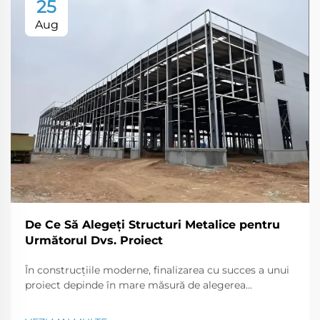
25
Aug
De Ce Să Alegeți Structuri Metalice pentru
Următorul Dvs. Proiect
În construcțiile moderne, finalizarea cu succes a unui
proiect depinde în mare măsură de alegerea
materialelor și structurilor. Structurile metalice sunt
acum o alegere populară pentru utilizare în case și