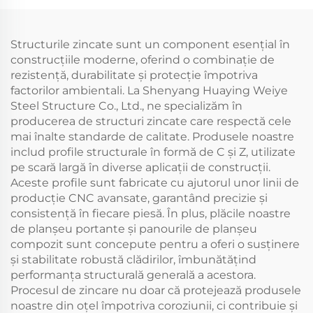
depozite din oțel
metalurgică
structural
Structurile zincate sunt un component esențial în
construcțiile moderne, oferind o combinație de
rezistență, durabilitate și protecție împotriva
factorilor ambientali. La Shenyang Huaying Weiye
Steel Structure Co., Ltd., ne specializăm în
producerea de structuri zincate care respectă cele
mai înalte standarde de calitate. Produsele noastre
includ profile structurale în formă de C și Z, utilizate
pe scară largă în diverse aplicații de construcții.
Aceste profile sunt fabricate cu ajutorul unor linii de
producție CNC avansate, garantând precizie și
consistență în fiecare piesă. În plus, plăcile noastre
de planșeu portante și panourile de planșeu
compozit sunt concepute pentru a oferi o susținere
și stabilitate robustă clădirilor, îmbunătățind
performanța structurală generală a acestora.
Procesul de zincare nu doar că protejează produsele
noastre din oțel împotriva coroziunii, ci contribuie și