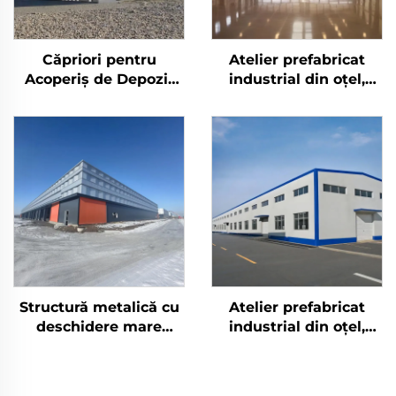
Căpriori pentru
Atelier prefabricat
Acoperiș de Depozit
industrial din oțel,
Agricol Construcție
hangar din oțel,
Metalică de Tip
construcții din oțel
Hambar Rezistentă
pentru industria
din Oțel pentru
metalurgică
Depozitare
Structură metalică cu
Atelier prefabricat
deschidere mare
industrial din oțel,
(space frame), ferme
hangar din oțel,
din oțel prefabricate
construcții din oțel
pentru acoperiș,
pentru industria