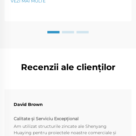
VEZI MAI MULTE
chiar în depozite comerciale. Scopul acestui articol
este să evidențieze principalele motive...
Recenzii ale clienților
David Brown
Calitate și Serviciu Excepțional
Am utilizat structurile zincate ale Shenyang
Huaying pentru proiectele noastre comerciale și