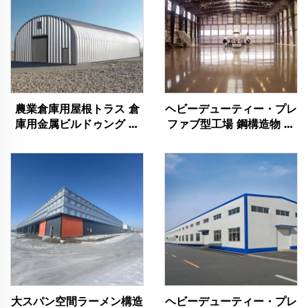
農業倉庫用屋根トラス 倉
ヘビーデューティー・プレ
庫用金属ビルドゥング 耐
ファブ型工場 鋼構造物 ハ
久性のある鋼製倉庫ビルド
ンガー 鋼製架構ビルドゥ
ゥング
ング 鋼材建築物
大スパン空間ラーメン構造
ヘビーデューティー・プレ