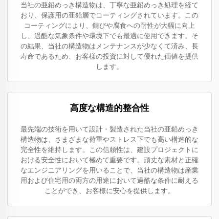
当社の亜鉛めっき構造物は、丁寧な亜鉛めっき処理を経て
おり、保護用の亜鉛層でコーティングされています。この
コーティングにより、錆びや腐食への耐性が大幅に向上
し、過酷な気象条件や環境下でも最適に使用できます。そ
の結果、当社の構造物はメンテナンスが少なくて済み、長
寿命であるため、お客様の投資に対して優れた価値を提供
します。
高度な構造的整合性
最先端の技術を用いて設計・製造された当社の亜鉛めっき
構造物は、さまざまな荷重やストレス下でも高い構造的な
完全性を維持します。この信頼性は、建設プロジェクトに
おける安全性において極めて重要です。頑丈な素材と正確
なエンジニアリングを用いることで、当社の構造物は産業
用および住宅用の両方の用途において過酷な条件に耐える
ことができ、お客様に安心を提供します。