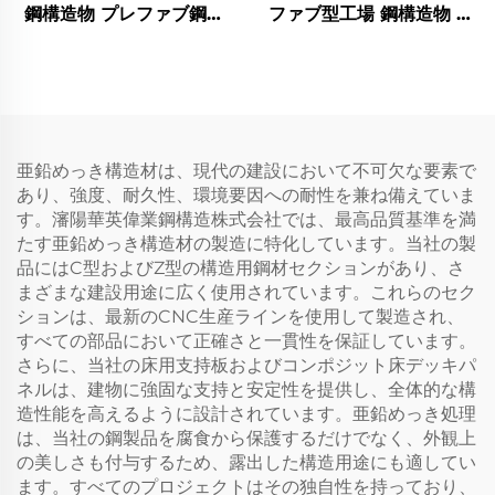
鋼構造物 プレファブ鋼製
ファブ型工場 鋼構造物 ハ
フレーム 屋根トラス 倉庫
ンガー 鋼製架構ビルドゥ
用金属構造ビルドゥング
ング 鋼材建築物
亜鉛めっき構造材は、現代の建設において不可欠な要素で
あり、強度、耐久性、環境要因への耐性を兼ね備えていま
す。瀋陽華英偉業鋼構造株式会社では、最高品質基準を満
たす亜鉛めっき構造材の製造に特化しています。当社の製
品にはC型およびZ型の構造用鋼材セクションがあり、さ
まざまな建設用途に広く使用されています。これらのセク
ションは、最新のCNC生産ラインを使用して製造され、
すべての部品において正確さと一貫性を保証しています。
さらに、当社の床用支持板およびコンポジット床デッキパ
ネルは、建物に強固な支持と安定性を提供し、全体的な構
造性能を高えるように設計されています。亜鉛めっき処理
は、当社の鋼製品を腐食から保護するだけでなく、外観上
の美しさも付与するため、露出した構造用途にも適してい
ます。すべてのプロジェクトはその独自性を持っており、