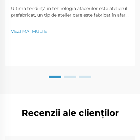
Ultima tendință în tehnologia afacerilor este atelierul
prefabricat, un tip de atelier care este fabricat în afara
șantierului și transportat la fața locului în părți care
pot fi asamblate ca un puzzle. Acest tip modern de
VEZI MAI MULTE
construcție este o soluție perfectă pentru o...
Recenzii ale clienților