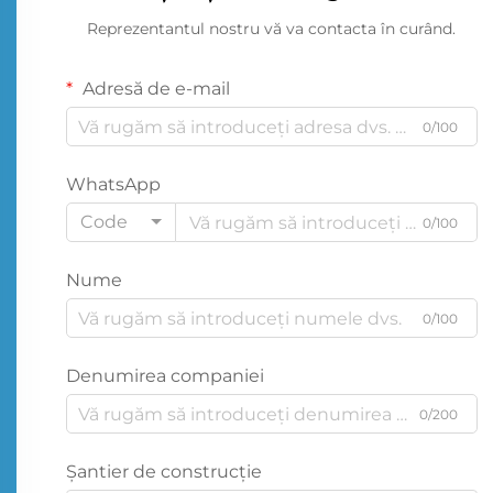
Reprezentantul nostru vă va contacta în curând.
Adresă de e-mail
0/100
WhatsApp
Code
0/100
Nume
0/100
Denumirea companiei
0/200
Şantier de construcţie