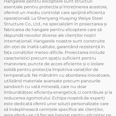
Hangarele pentru elicoptere sunt structuri
esențiale pentru protecția și întreținerea acestora,
oferind un mediu controlat care sprijină eficiența
operațională. La Shenyang Huaying Weiye Steel
Structure Co., Ltd., ne specializăm în proiectarea și
fabricarea de hangare pentru elicoptere care să
răspundă nevoilor diverse ale clienților noștri
internaționali. Hangarele noastre sunt construite
din oțel de înaltă calitate, garantând rezistență în
fața condițiilor meteo dificile. Proiectarea include
caracteristici precum spațiu suficient pentru
manevrare, puncte de acces eficiente și o izolare
solidă pentru protecția împotriva variațiilor de
temperatură. Ne mândrim cu abordarea inovatoare,
utilizând materiale avansate precum panourile
sandwich cu vată minerală, care nu doar
îmbunătățesc eficiența energetică, ci contribuie și la
reducerea zgomotului. Echipa noastră de experți
este dedicată oferirii unor soluții personalizate care
să îndeplinească cerințele specifice ale clienților,
asigurându-se că fiecare hangar pentru elicopter pe