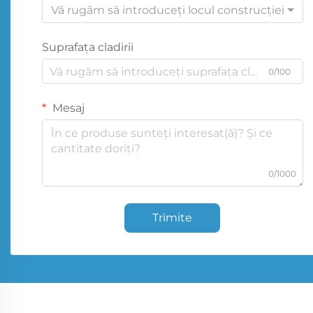
Vă rugăm să introduceți locul construcției
Suprafața cladirii
0/100
Mesaj
0/1000
Trimite