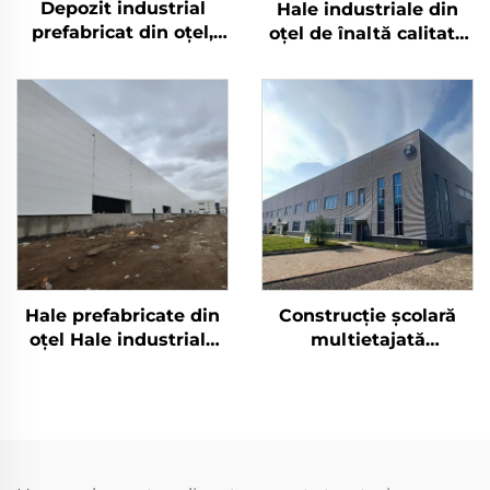
Depozit industrial
Hale industriale din
prefabricat din oțel,
oțel de înaltă calitate
clădire fabrică
Z Purlin Hangar
metalică, depozit
Industriel Atelier din
prefabricat, casă cu
oțel prefabricate
panouri sandwich,
Construcții metalice
clădire din oțel
Hale prefabricate din
Construcție școlară
oțel Hale industriale
multietajată
din metal Sistem de
prefabricată din oțel
locuințe din metal
rezistentă la
Ferestre din aluminiu
cutremure Construcție
Construcții din oțel
din oțel ignifugă