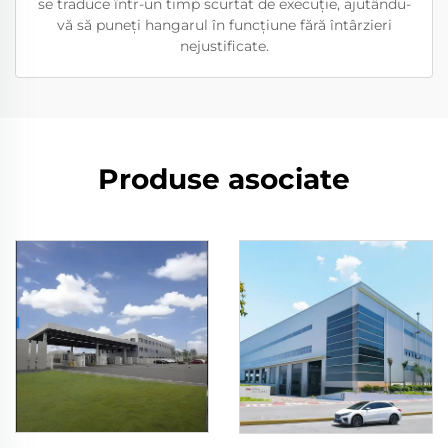
se traduce într-un timp scurtat de execuție, ajutându-
vă să puneți hangarul în funcțiune fără întârzieri
nejustificate.
Produse asociate