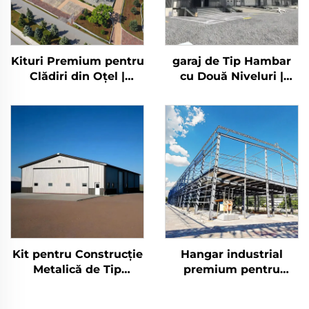
Kituri Premium pentru
garaj de Tip Hambar
Clădiri din Oțel |
cu Două Niveluri |
Birouri Industriale și
Structură Metalică
Depozite din Oțel |
Prefabricată | Kituri
Costuri
pentru Clădiri din Oțel
| Clădire Prefabricată
din Oțel
Kit pentru Construcție
Hangar industrial
Metalică de Tip
premium pentru
Hambar pe Stâlpi
atelier rezistent la
Depozit Prefabricat
uzură intensă, depozit