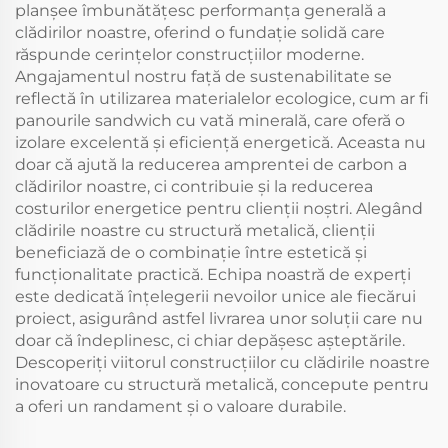
planșee îmbunătățesc performanța generală a
clădirilor noastre, oferind o fundație solidă care
răspunde cerințelor construcțiilor moderne.
Angajamentul nostru față de sustenabilitate se
reflectă în utilizarea materialelor ecologice, cum ar fi
panourile sandwich cu vată minerală, care oferă o
izolare excelentă și eficiență energetică. Aceasta nu
doar că ajută la reducerea amprentei de carbon a
clădirilor noastre, ci contribuie și la reducerea
costurilor energetice pentru clienții noștri. Alegând
clădirile noastre cu structură metalică, clienții
beneficiază de o combinație între estetică și
funcționalitate practică. Echipa noastră de experți
este dedicată înțelegerii nevoilor unice ale fiecărui
proiect, asigurând astfel livrarea unor soluții care nu
doar că îndeplinesc, ci chiar depășesc așteptările.
Descoperiți viitorul construcțiilor cu clădirile noastre
inovatoare cu structură metalică, concepute pentru
a oferi un randament și o valoare durabile.