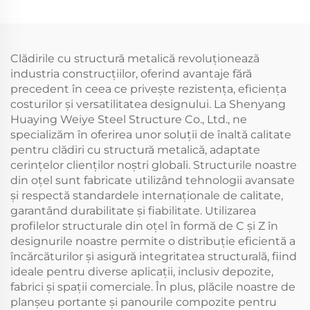
Panouri Sandwich din
clădiri din oțel
Oțel Structură
prefabricate
Metalică Construcție
din Oțel
Clădirile cu structură metalică revoluționează
industria construcțiilor, oferind avantaje fără
precedent în ceea ce privește rezistența, eficiența
costurilor și versatilitatea designului. La Shenyang
Huaying Weiye Steel Structure Co., Ltd., ne
specializăm în oferirea unor soluții de înaltă calitate
pentru clădiri cu structură metalică, adaptate
cerințelor clienților noștri globali. Structurile noastre
din oțel sunt fabricate utilizând tehnologii avansate
și respectă standardele internaționale de calitate,
garantând durabilitate și fiabilitate. Utilizarea
profilelor structurale din oțel în formă de C și Z în
designurile noastre permite o distribuție eficientă a
încărcăturilor și asigură integritatea structurală, fiind
ideale pentru diverse aplicații, inclusiv depozite,
fabrici și spații comerciale. În plus, plăcile noastre de
planșeu portante și panourile compozite pentru