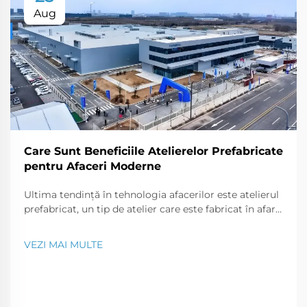
Aug
Care Sunt Beneficiile Atelierelor Prefabricate
pentru Afaceri Moderne
Ultima tendință în tehnologia afacerilor este atelierul
prefabricat, un tip de atelier care este fabricat în afara
șantierului și transportat la fața locului în părți care
pot fi asamblate ca un puzzle. Acest tip modern de
VEZI MAI MULTE
construcție este o soluție perfectă pentru o...