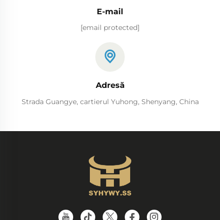
E-mail
[email protected]
Adresă
Strada Guangye, cartierul Yuhong, Shenyang, China