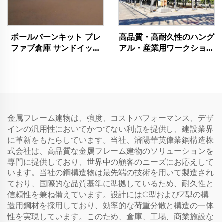
ポールバーンキット プレ
高品質・高耐久性のハング
ファブ倉庫 サンドイッチ
アル・産業用ワークショッ
パネル鋼構造建物 鋼鉄建
プ・倉庫 プレファブリケ
物
ート製スチール建物
金属フレーム建物は、強度、コストパフォーマンス、デザ
インの汎用性においてかつてない利点を提供し、建設業界
に革新をもたらしています。当社、瀋陽華英偉業鋼構造株
式会社は、高品質な金属フレーム建物のソリューションを
専門に提供しており、世界中の顧客のニーズにお応えして
います。当社の鋼構造物は最先端の技術を用いて製造され
ており、国際的な品質基準に準拠しているため、耐久性と
信頼性を兼ね備えています。設計にはC型およびZ型の構
造用鋼材を採用しており、効率的な荷重分散と構造の一体
性を実現しています。このため、倉庫、工場、商業施設な