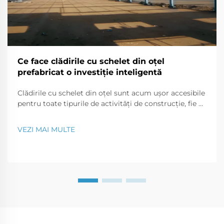
Ce face clădirile cu schelet din oțel
prefabricat o investiție inteligentă
Clădirile cu schelet din oțel sunt acum ușor accesibile
pentru toate tipurile de activități de construcție, fie că
este vorba despre un birou comercial, un magazin de
retail sau o proprietate rezidențială. În acest articol,
VEZI MAI MULTE
vom discuta de ce clădirile realizate din cadre de oțel
reprezintă o investiție bună în afaceri.