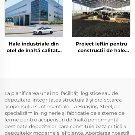
Hale industriale din
Proiect ieftin pentru
oțel de înaltă calitate
construcții de hale
Z Purlin Hangar
industriale Sistem de
Industriel Atelier din
cadre din oțel de
oțel prefabricate
grosime redusă Preț
Construcții metalice
construcție din oțel
La planificarea unei noi facilități logistice sau de
depozitare, integritatea structurală și proiectarea
acoperișului sunt esențiale. La Huaying Steel, ne
specializăm în inginerie și fabricație de sisteme de
ferme pentru acoperișuri de înaltă performanță
destinate depozitelor, care constituie baza critică a
depozitelor moderne și eficiente. Abordarea noastră