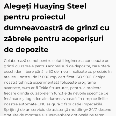
Alegeți Huaying Steel
pentru proiectul
dumneavoastră de grinzi cu
zăbrele pentru acoperișuri
de depozite
Colaborează cu noi pentru soluții ingineresc concepute de
grinzi cu zăbrele pentru acoperișuri de depozite, care oferă
deschideri libere până la 50 de metri, realizate cu precizie în
atelierul nostru de 13.000 mp, certificat ISO 9001. Echipa
noastră tehnică experimentată folosește programe
avansate, cum ar fi Tekla Structures, pentru a proiecta
fiecare grindă cu zăbrele în funcție de nevoile specifice de
încărcare și logistice ale dumneavoastră, în timp ce liniile
noastre automate CNC asigură o fabricație impecabilă.
Sprijiniți de un serviciu de asistență multilingv 24/7, desene
gratuite de montare și supraveghere opțională pe teren,