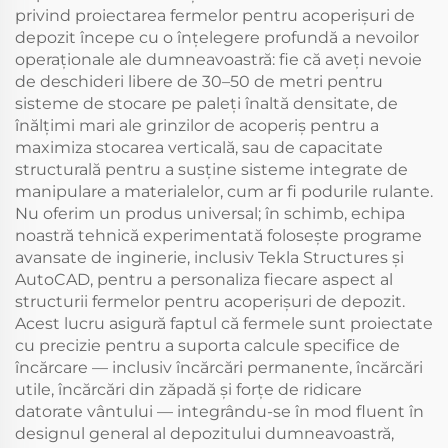
privind proiectarea fermelor pentru acoperișuri de
depozit începe cu o înțelegere profundă a nevoilor
operaționale ale dumneavoastră: fie că aveți nevoie
de deschideri libere de 30–50 de metri pentru
sisteme de stocare pe paleți înaltă densitate, de
înălțimi mari ale grinzilor de acoperiș pentru a
maximiza stocarea verticală, sau de capacitate
structurală pentru a susține sisteme integrate de
manipulare a materialelor, cum ar fi podurile rulante.
Nu oferim un produs universal; în schimb, echipa
noastră tehnică experimentată folosește programe
avansate de inginerie, inclusiv Tekla Structures și
AutoCAD, pentru a personaliza fiecare aspect al
structurii fermelor pentru acoperișuri de depozit.
Acest lucru asigură faptul că fermele sunt proiectate
cu precizie pentru a suporta calcule specifice de
încărcare — inclusiv încărcări permanente, încărcări
utile, încărcări din zăpadă și forțe de ridicare
datorate vântului — integrându-se în mod fluent în
designul general al depozitului dumneavoastră,