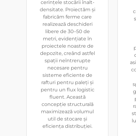
cerințele stocării înalt-
densitate. Proiectăm și
c
fabricăm ferme care
realizează deschideri
libere de 30–50 de
metri, evidențiate în
proiectele noastre de
p
depozite, creând astfel
spații neîntrerupte
as
necesare pentru
c
sisteme eficiente de
rafturi pentru paleți și
s
pentru un flux logistic
g
fluent. Această
concepție structurală
r
maximizează volumul
s
util de stocare și
l
eficiența distribuției.