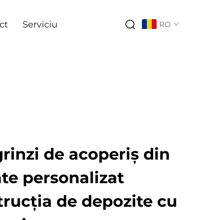
ct
Serviciu
RO
rinzi de acoperiș din
ate personalizat
rucția de depozite cu