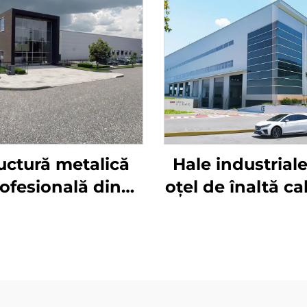
uctură metalică
Hale industriale
ofesională din
oțel de înaltă ca
a pentru clădiri
Z Purlin Hang
de depozite
Industriel Atelie
refabricate cu
oțel prefabric
uri de cadre din
Construcții met
, Clădire din oțel