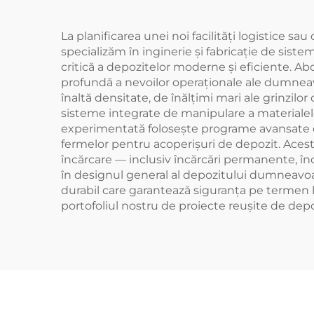
La planificarea unei noi facilități logistice s
specializăm în inginerie și fabricație de sis
critică a depozitelor moderne și eficiente. A
profundă a nevoilor operaționale ale dumneavo
înaltă densitate, de înălțimi mari ale grinzil
sisteme integrate de manipulare a materialelo
experimentată folosește programe avansate de 
fermelor pentru acoperișuri de depozit. Acest
încărcare — inclusiv încărcări permanente, înc
în designul general al depozitului dumneavoast
durabil care garantează siguranța pe termen 
portofoliul nostru de proiecte reușite de depoz