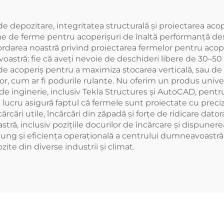
au de depozitare, integritatea structurală și proiectarea ac
teme de ferme pentru acoperișuri de înaltă performanță de
bordarea noastră privind proiectarea fermelor pentru acop
astră: fie că aveți nevoie de deschideri libere de 30–50
or de acoperiș pentru a maximiza stocarea verticală, sau d
r, cum ar fi podurile rulante. Nu oferim un produs unive
inginerie, inclusiv Tekla Structures și AutoCAD, pentru a
 lucru asigură faptul că fermele sunt proiectate cu preci
ărcări utile, încărcări din zăpadă și forțe de ridicare da
ră, inclusiv pozițiile docurilor de încărcare și dispunerea
lung și eficiența operațională a centrului dumneavoastr
ite din diverse industrii și climat.