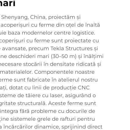
mari
n Shenyang, China, proiectăm și
 acoperișuri cu ferme din oțel de înaltă
tuie baza modernelor centre logistice.
coperișuri cu ferme sunt proiectate cu
 avansate, precum Tekla Structures și
ne deschideri mari (30–50 m) și înălțimi
necesare stocării în densitate ridicată și
a materialelor. Componentele noastre
erme sunt fabricate în atelierul nostru
ați, dotat cu linii de producție CNC
steme de tăiere cu laser, asigurând o
egritate structurală. Aceste ferme sunt
integra fără probleme cu docurile de
ține sistemele grele de rafturi pentru
ta încărcărilor dinamice, sprijinind direct