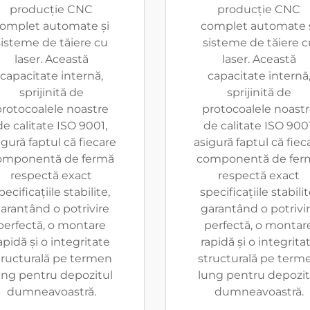
producție CNC
producție CNC
omplet automate și
complet automate 
sisteme de tăiere cu
sisteme de tăiere c
laser. Această
laser. Această
capacitate internă,
capacitate internă
sprijinită de
sprijinită de
rotocoalele noastre
protocoalele noast
de calitate ISO 9001,
de calitate ISO 9001
igură faptul că fiecare
asigură faptul că fiec
omponentă de fermă
componentă de fer
respectă exact
respectă exact
pecificațiile stabilite,
specificațiile stabilit
arantând o potrivire
garantând o potrivi
perfectă, o montare
perfectă, o montar
apidă și o integritate
rapidă și o integrita
tructurală pe termen
structurală pe term
ung pentru depozitul
lung pentru depozit
dumneavoastră.
dumneavoastră.