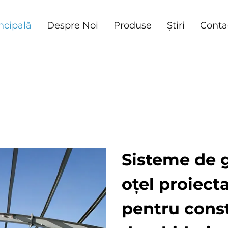
ncipală
Despre Noi
Produse
Știri
Conta
Sisteme de g
oțel proiect
pentru const