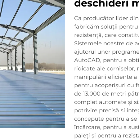
deschideri 
Ca producător lider di
fabricăm soluții pentru
rezistență, care consti
Sistemele noastre de a
ajutorul unor programe
AutoCAD, pentru a obți
ridicate ale cornișelor, 
manipulării eficiente 
pentru acoperișuri cu f
de 13.000 de metri pătr
complet automate și si
potrivire precisă și int
concepute pentru a se 
încărcare, pentru a sus
paleți și pentru a rezis