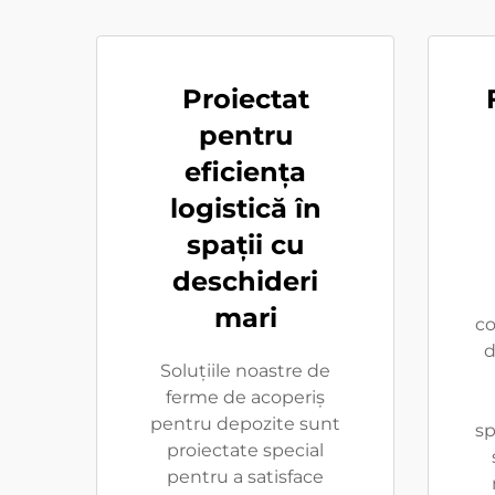
Proiectat
pentru
eficiența
logistică în
spații cu
deschideri
mari
co
d
Soluțiile noastre de
ferme de acoperiș
pentru depozite sunt
sp
proiectate special
pentru a satisface