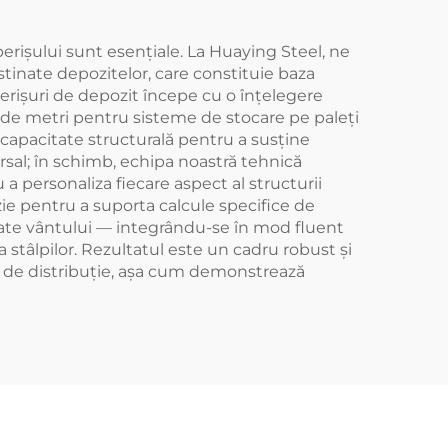
operișului sunt esențiale. La Huaying Steel, ne
stinate depozitelor, care constituie baza
erișuri de depozit începe cu o înțelegere
 de metri pentru sisteme de stocare pe paleți
e capacitate structurală pentru a susține
rsal; în schimb, echipa noastră tehnică
 personaliza fiecare aspect al structurii
zie pentru a suporta calcule specifice de
torate vântului — integrându-se în mod fluent
 stâlpilor. Rezultatul este un cadru robust și
ă de distribuție, așa cum demonstrează