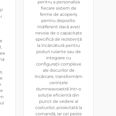
pentru a personaliza
fiecare sistem de
și
ferme de acoperiș
u
pentru depozite.
Indiferent dacă aveți
,
nevoie de o capacitate
specifică de rezistență
re
la încărcătură pentru
,
poduri rulante sau de
are
integrare cu
mă
configurații complexe
ale docurilor de
e,
încărcare, transformăm
re
cerințele
e
dumneavoastră într-o
te
soluție eficientă din
en
punct de vedere al
ul
costurilor, proiectată la
comandă, iar cei peste