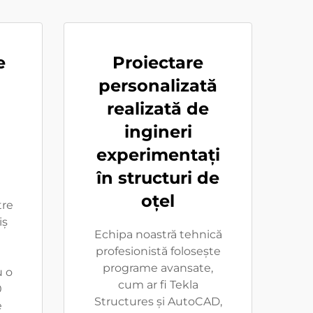
e
Proiectare
personalizată
realizată de
ingineri
experimentați
în structuri de
oțel
re
iș
Echipa noastră tehnică
n
profesionistă folosește
programe avansate,
u o
cum ar fi Tekla
0
Structures și AutoCAD,
e