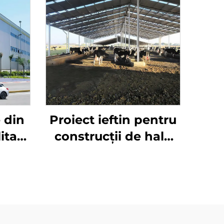
 din
Proiect ieftin pentru
litate
construcții de hale
ar
industriale Sistem de
r din
cadre din oțel de
ate
grosime redusă Preț
alice
construcție din oțel