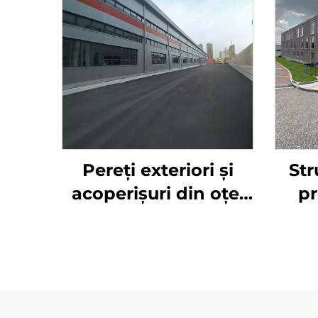
Pereți exteriori și
Str
acoperișuri din oțel
pr
pentru depozite,
Chin
cadre din oțel pentru
clădiri metalice
p
plan
oțel