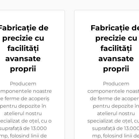
Fabricație de
Fabricație d
precizie cu
precizie cu
facilități
facilități
avansate
avansate
proprii
proprii
Producem
Producem
mponentele noastre
componentele noast
e ferme de acoperiș
de ferme de acoper
pentru depozite în
pentru depozite î
atelierul nostru
atelierul nostru
ecializat de oțel, cu o
specializat de oțel, c
suprafață de 13.000
suprafață de 13.00
mp, folosind linii de
mp, folosind linii d