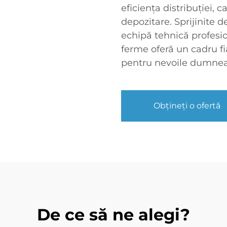
eficiența distribuției, 
depozitare. Sprijinite d
echipă tehnică profesio
ferme oferă un cadru fia
pentru nevoile dumnea
Obțineți o ofertă
De ce să ne alegi?