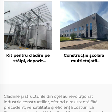
Metalică de Tip
Depozite din Oțel |
Hambar Rezistentă
Costuri
din Oțel pentru
Depozitare
Kit pentru clădire pe
Construcție școlară
stâlpi, depozit
multietajată
prefabricat, panouri
prefabricată din oțel
sandwich, clădire din
rezistentă la
oțel, clădire din oțel
cutremure Construcție
(4)
din oțel ignifugă
Clădirile și structurile din oțel au revoluționat
industria construcțiilor, oferind o rezistență fără
precedent, versatilitate și eficiență costuri. La