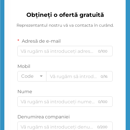
Obțineți o ofertă gratuită
Reprezentantul nostru vă va contacta în curând.
Adresă de e-mail
0/100
Mobil
Code
0/16
Nume
0/100
Denumirea companiei
0/200