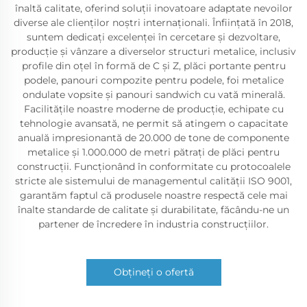
înaltă calitate, oferind soluții inovatoare adaptate nevoilor
diverse ale clienților noștri internaționali. Înființată în 2018,
suntem dedicați excelenței în cercetare și dezvoltare,
producție și vânzare a diverselor structuri metalice, inclusiv
profile din oțel în formă de C și Z, plăci portante pentru
podele, panouri compozite pentru podele, foi metalice
ondulate vopsite și panouri sandwich cu vată minerală.
Facilitățile noastre moderne de producție, echipate cu
tehnologie avansată, ne permit să atingem o capacitate
anuală impresionantă de 20.000 de tone de componente
metalice și 1.000.000 de metri pătrați de plăci pentru
construcții. Funcționând în conformitate cu protocoalele
stricte ale sistemului de managementul calității ISO 9001,
garantăm faptul că produsele noastre respectă cele mai
înalte standarde de calitate și durabilitate, făcându-ne un
partener de încredere în industria construcțiilor.
Obțineți o ofertă