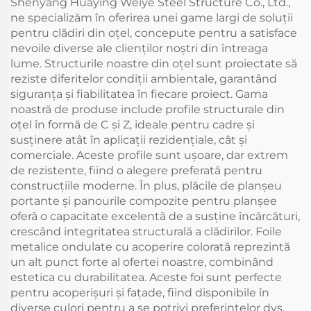
Shenyang Huaying Weiye Steel Structure Co., Ltd.,
ne specializăm în oferirea unei game largi de soluții
pentru clădiri din oțel, concepute pentru a satisface
nevoile diverse ale clienților noștri din întreaga
lume. Structurile noastre din oțel sunt proiectate să
reziste diferitelor condiții ambientale, garantând
siguranța și fiabilitatea în fiecare proiect. Gama
noastră de produse include profile structurale din
oțel în formă de C și Z, ideale pentru cadre și
susținere atât în aplicații rezidențiale, cât și
comerciale. Aceste profile sunt ușoare, dar extrem
de rezistente, fiind o alegere preferată pentru
construcțiile moderne. În plus, plăcile de planșeu
portante și panourile compozite pentru planșee
oferă o capacitate excelentă de a susține încărcături,
crescând integritatea structurală a clădirilor. Foile
metalice ondulate cu acoperire colorată reprezintă
un alt punct forte al ofertei noastre, combinând
estetica cu durabilitatea. Aceste foi sunt perfecte
pentru acoperișuri și fațade, fiind disponibile în
diverse culori pentru a se potrivi preferințelor dvs.