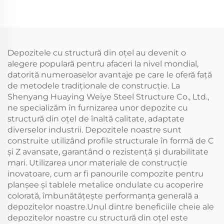
sandwich, clădire din
rezistentă la
oțel, clădire din oțel
cutremure Construcție
(4)
din oțel ignifugă
Depozitele cu structură din oțel au devenit o
alegere populară pentru afaceri la nivel mondial,
datorită numeroaselor avantaje pe care le oferă față
de metodele tradiționale de construcție. La
Shenyang Huaying Weiye Steel Structure Co., Ltd.,
ne specializăm în furnizarea unor depozite cu
structură din oțel de înaltă calitate, adaptate
diverselor industrii. Depozitele noastre sunt
construite utilizând profile structurale în formă de C
și Z avansate, garantând o rezistență și durabilitate
mari. Utilizarea unor materiale de construcție
inovatoare, cum ar fi panourile compozite pentru
planșee și tablele metalice ondulate cu acoperire
colorată, îmbunătățește performanța generală a
depozitelor noastre.Unul dintre beneficiile cheie ale
depozitelor noastre cu structură din oțel este