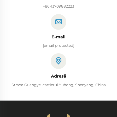
+86-13709882223
E-mail
[email protected]
Adresă
Strada Guangye, cartierul Yuhong, Shenyang, China