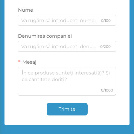
Nume
0/100
Denumirea companiei
0/200
Mesaj
0/1000
Trimite