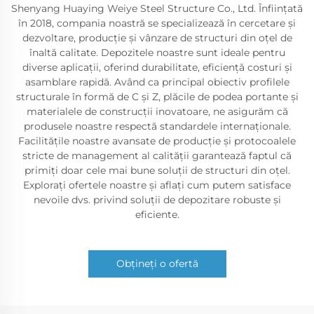
Shenyang Huaying Weiye Steel Structure Co., Ltd. Înființată
în 2018, compania noastră se specializează în cercetare și
dezvoltare, producție și vânzare de structuri din oțel de
înaltă calitate. Depozitele noastre sunt ideale pentru
diverse aplicații, oferind durabilitate, eficiență costuri și
asamblare rapidă. Având ca principal obiectiv profilele
structurale în formă de C și Z, plăcile de podea portante și
materialele de construcții inovatoare, ne asigurăm că
produsele noastre respectă standardele internaționale.
Facilitățile noastre avansate de producție și protocoalele
stricte de management al calității garantează faptul că
primiți doar cele mai bune soluții de structuri din oțel.
Explorați ofertele noastre și aflați cum putem satisface
nevoile dvs. privind soluții de depozitare robuste și
eficiente.
Obțineți o ofertă