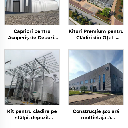
Căpriori pentru
Kituri Premium pentru
Acoperiș de Depozit
Clădiri din Oțel |
Agricol Construcție
Birouri Industriale și
Metalică de Tip
Depozite din Oțel |
Hambar Rezistentă
Costuri
din Oțel pentru
Depozitare
Kit pentru clădire pe
Construcție școlară
stâlpi, depozit
multietajată
prefabricat, panouri
prefabricată din oțel