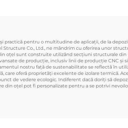
ozite din Oțel |
oțel, clădire din
Costuri
(4)
ă și practică pentru o multitudine de aplicații, de la depozi
tructure Co., Ltd., ne mândrim cu oferirea unor structuri
din oțel sunt construite utilizând secțiuni structurale din
 avansate de producție, inclusiv linii de producție CNC și s
amentul nostru față de sustenabilitate se reflectă în uti
 care oferă proprietăți excelente de izolare termică. Acest
 punct de vedere ecologic. Indiferent dacă doriți să depoz
e din oțel pot fi personalizate pentru a se potrivi nevoilo