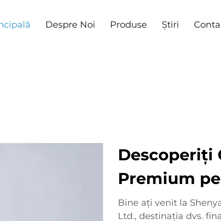
ncipală
Despre Noi
Produse
Știri
Conta
Descoperiți 
Premium pen
Bine ați venit la Shen
Ltd., destinația dvs. fin