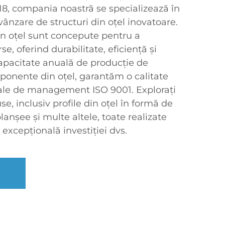
2018, compania noastră se specializează în
vânzare de structuri din oțel inovatoare.
in oțel sunt concepute pentru a
se, oferind durabilitate, eficiență și
capacitate anuală de producție de
onente din oțel, garantăm o calitate
ale de management ISO 9001. Explorați
, inclusiv profile din oțel în formă de
lanșee și multe altele, toate realizate
 excepțională investiției dvs.