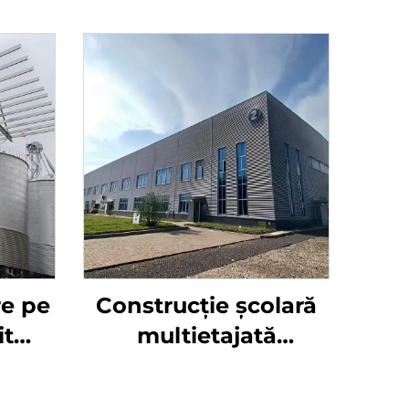
re pe
Construcție școlară
it
multietajată
nouri
prefabricată din oțel
e din
rezistentă la