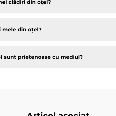
i clădiri din oțel?
i mele din oțel?
el sunt prietenoase cu mediul?
Articol asociat