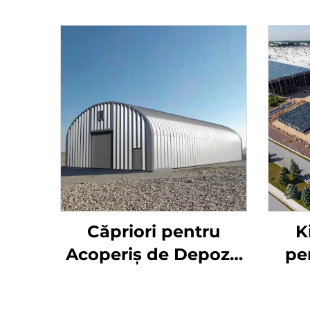
Căpriori pentru
K
Acoperiș de Depozit
pe
Agricol Construcție
Metalică de Tip