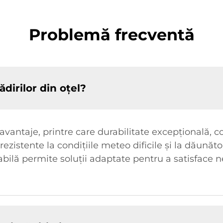
Problemă frecventă
lădirilor din oțel?
avantaje, printre care durabilitate excepțională, co
rezistente la condițiile meteo dificile și la dăunăt
zabilă permite soluții adaptate pentru a satisface n