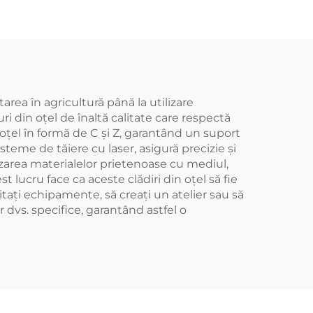
 oțel
cutremure
Construcție din oțel
ignifugă
tarea în agricultură până la utilizare
 din oțel de înaltă calitate care respectă
 oțel în formă de C și Z, garantând un suport
isteme de tăiere cu laser, asigură precizie și
lizarea materialelor prietenoase cu mediul,
 lucru face ca aceste clădiri din oțel să fie
itați echipamente, să creați un atelier sau să
r dvs. specifice, garantând astfel o