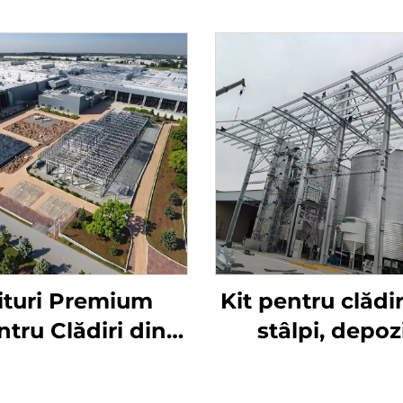
ituri Premium
Kit pentru clădi
ntru Clădiri din
stâlpi, depoz
Oțel | Birouri
prefabricat, pa
Industriale și
sandwich, clădir