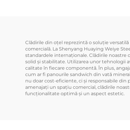
Hambar Rezistentă
Dep
din Oțel pentru
Depozitare
Clădirile din oțel reprezintă o soluție versatil
comercială. La Shenyang Huaying Weiye Steel S
standardele internaționale. Clădirile noastre 
solid și stabilitate. Utilizarea unor tehnologii
calitate în fiecare componentă. În plus, angaj
cum ar fi panourile sandwich din vată minerală,
nu doar cost-eficiente, ci și responsabile din
amenajați un spațiu comercial, clădirile noastr
funcționalitate optimă și un aspect estetic.