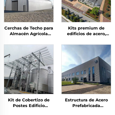
Cerchas de Techo para
Kits premium de
Almacén Agrícola
edificios de acero,
Edificio de Almacén de
oficina industrial y
Metal Cobertizo de
edificios para
Acero Edificio de
almacenes, costo de
Almacenamiento de
edificios de acero
Acero Duradero
Kit de Cobertizo de
Estructura de Acero
Postes Edificio
Prefabricada
Almacén Prefabricado
Resistente a