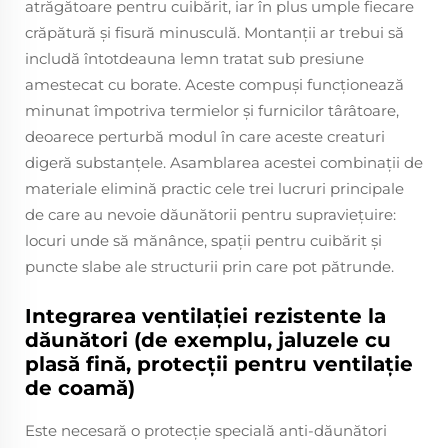
atrăgătoare pentru cuibărit, iar în plus umple fiecare
crăpătură și fisură minusculă. Montanții ar trebui să
includă întotdeauna lemn tratat sub presiune
amestecat cu borate. Aceste compuși funcționează
minunat împotriva termielor și furnicilor târâtoare,
deoarece perturbă modul în care aceste creaturi
digeră substanțele. Asamblarea acestei combinații de
materiale elimină practic cele trei lucruri principale
de care au nevoie dăunătorii pentru supraviețuire:
locuri unde să mănânce, spații pentru cuibărit și
puncte slabe ale structurii prin care pot pătrunde.
Integrarea ventilației rezistente la
dăunători (de exemplu, jaluzele cu
plasă fină, protecții pentru ventilație
de coamă)
Este necesară o protecție specială anti-dăunători