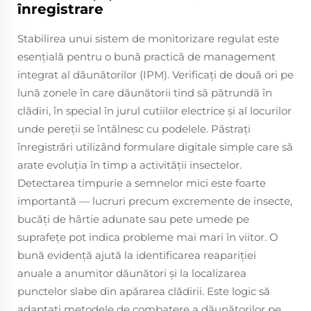
înregistrare
Stabilirea unui sistem de monitorizare regulat este
esențială pentru o bună practică de management
integrat al dăunătorilor (IPM). Verificați de două ori pe
lună zonele în care dăunătorii tind să pătrundă în
clădiri, în special în jurul cutiilor electrice și al locurilor
unde pereții se întâlnesc cu podelele. Păstrați
înregistrări utilizând formulare digitale simple care să
arate evoluția în timp a activității insectelor.
Detectarea timpurie a semnelor mici este foarte
importantă — lucruri precum excremente de insecte,
bucăți de hârtie adunate sau pete umede pe
suprafețe pot indica probleme mai mari în viitor. O
bună evidență ajută la identificarea reapariției
anuale a anumitor dăunători și la localizarea
punctelor slabe din apărarea clădirii. Este logic să
adaptați metodele de combatere a dăunătorilor pe