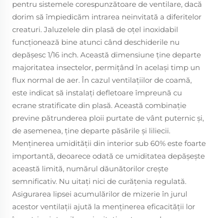
pentru sistemele corespunzătoare de ventilare, dacă
dorim să împiedicăm intrarea neinvitată a diferitelor
creaturi. Jaluzelele din plasă de oțel inoxidabil
funcționează bine atunci când deschiderile nu
depășesc 1/16 inch. Această dimensiune ține departe
majoritatea insectelor, permițând în același timp un
flux normal de aer. În cazul ventilațiilor de coamă,
este indicat să instalați defletoare împreună cu
ecrane stratificate din plasă. Această combinație
previne pătrunderea ploii purtate de vânt puternic și,
de asemenea, ține departe păsările și liliecii.
Menținerea umidității din interior sub 60% este foarte
importantă, deoarece odată ce umiditatea depășește
această limită, numărul dăunătorilor crește
semnificativ. Nu uitați nici de curățenia regulată.
Asigurarea lipsei acumulărilor de mizerie în jurul
acestor ventilații ajută la menținerea eficacității lor