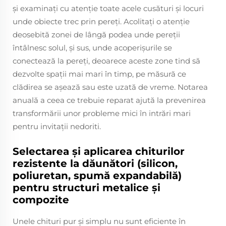
și examinați cu atenție toate acele cusături și locuri
unde obiecte trec prin pereți. Acolitați o atenție
deosebită zonei de lângă podea unde pereții
întâlnesc solul, și sus, unde acoperișurile se
conectează la pereți, deoarece aceste zone tind să
dezvolte spații mai mari în timp, pe măsură ce
clădirea se așează sau este uzată de vreme. Notarea
anuală a ceea ce trebuie reparat ajută la prevenirea
transformării unor probleme mici în intrări mari
pentru invitații nedoriti.
Selectarea și aplicarea chiturilor
rezistente la dăunători (silicon,
poliuretan, spumă expandabilă)
pentru structuri metalice și
compozite
Unele chituri pur și simplu nu sunt eficiente în