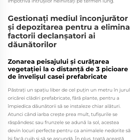
împotriva intrușilor neinvitați pe termen lung.
Gestionați mediul înconjurător
și depozitarea pentru a elimina
factorii declanșatori ai
dăunătorilor
Zonarea peisajului și curățarea
vegetației la o distanță de 3 picioare
de învelișul casei prefabricate
Păstrați un spațiu liber de cel puțin un metru în jurul
oricărei clădiri prefabricate, fără plante, pentru a
împiedica dăunătorii să se instaleze chiar alături.
Atunci când iarba crește prea mult, tufișurile se
răspândesc sau frunzele se adună la sol, acestea
devin locuri perfecte pentru ca animalele nedorite să
își facă cuib și să se ascundă. În plus, toată această