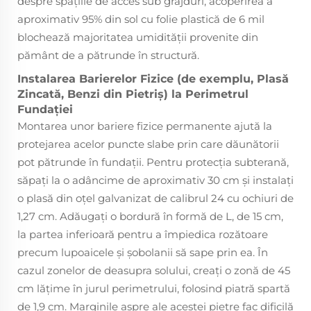
despre spațiile de acces sub grajduri, acoperirea a
aproximativ 95% din sol cu folie plastică de 6 mil
blochează majoritatea umidității provenite din
pământ de a pătrunde în structură.
Instalarea Barierelor Fizice (de exemplu, Plasă
Zincată, Benzi din Pietriș) la Perimetrul
Fundației
Montarea unor bariere fizice permanente ajută la
protejarea acelor puncte slabe prin care dăunătorii
pot pătrunde în fundații. Pentru protecția subterană,
săpați la o adâncime de aproximativ 30 cm și instalați
o plasă din oțel galvanizat de calibrul 24 cu ochiuri de
1,27 cm. Adăugați o bordură în formă de L, de 15 cm,
la partea inferioară pentru a împiedica rozătoare
precum lupoaicele și șobolanii să sape prin ea. În
cazul zonelor de deasupra solului, creați o zonă de 45
cm lățime în jurul perimetrului, folosind piatră spartă
de 1,9 cm. Marginile aspre ale acestei pietre fac dificilă