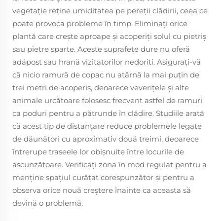
vegetație reține umiditatea pe pereții clădirii, ceea ce
poate provoca probleme în timp. Eliminați orice
plantă care crește aproape și acoperiți solul cu pietriș
sau pietre sparte. Aceste suprafețe dure nu oferă
adăpost sau hrană vizitatorilor nedoriti. Asigurați-vă
că nicio ramură de copac nu atârnă la mai puțin de
trei metri de acoperiș, deoarece veverițele și alte
animale urcătoare folosesc frecvent astfel de ramuri
ca poduri pentru a pătrunde în clădire. Studiile arată
că acest tip de distanțare reduce problemele legate
de dăunători cu aproximativ două treimi, deoarece
întrerupe traseele lor obișnuite între locurile de
ascunzătoare. Verificați zona în mod regulat pentru a
menține spațiul curățat corespunzător și pentru a
observa orice nouă creștere înainte ca aceasta să
devină o problemă.