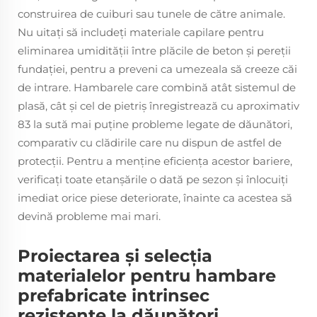
construirea de cuiburi sau tunele de către animale.
Nu uitați să includeți materiale capilare pentru
eliminarea umidității între plăcile de beton și pereții
fundației, pentru a preveni ca umezeala să creeze căi
de intrare. Hambarele care combină atât sistemul de
plasă, cât și cel de pietriș înregistrează cu aproximativ
83 la sută mai puține probleme legate de dăunători,
comparativ cu clădirile care nu dispun de astfel de
protecții. Pentru a menține eficiența acestor bariere,
verificați toate etanșările o dată pe sezon și înlocuiți
imediat orice piese deteriorate, înainte ca acestea să
devină probleme mai mari.
Proiectarea și selecția
materialelor pentru hambare
prefabricate intrinsec
rezistente la dăunători