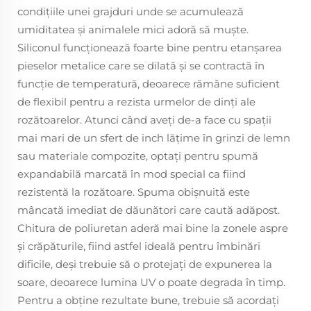
condițiile unei grajduri unde se acumulează
umiditatea și animalele mici adoră să muște.
Siliconul funcționează foarte bine pentru etanșarea
pieselor metalice care se dilată și se contractă în
funcție de temperatură, deoarece rămâne suficient
de flexibil pentru a rezista urmelor de dinți ale
rozătoarelor. Atunci când aveți de-a face cu spații
mai mari de un sfert de inch lățime în grinzi de lemn
sau materiale compozite, optați pentru spumă
expandabilă marcată în mod special ca fiind
rezistentă la rozătoare. Spuma obișnuită este
mâncată imediat de dăunători care caută adăpost.
Chitura de poliuretan aderă mai bine la zonele aspre
și crăpăturile, fiind astfel ideală pentru îmbinări
dificile, deși trebuie să o protejați de expunerea la
soare, deoarece lumina UV o poate degrada în timp.
Pentru a obține rezultate bune, trebuie să acordați