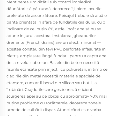
Menținerea umidității sub control împiedică
dăunătorii să pătrundă, deoarece își pierd locurile
preferate de ascunzătoare. Peisajul trebuie să aibă o
pantă orientată în afară de fundațiile grajdului, cu o
înclinare de cel puțin 6%, astfel încât apa să nu se
adune în jurul acestora. Instalarea jgheaburilor
drenante (French drains) are un efect minunat —
acestea constau din țevi PVC perforate înfășurate în
pietriș, amplasate lângă fundații pentru a capta apa
de la nivelul subteran. Bazele din beton necesită
fisurile etanșate prin injecții cu poliuretan, în timp ce
clădirile din metal necesită materiale speciale de
etanșare, cum ar fi benzi din silicon sau butil, la
îmbinări. Grajdurile care gestionează eficient
scurgerea apei au de obicei cu aproximativ 70% mai
puține probleme cu rozătoarele, deoarece zonele
umede de cuibărit dispar. Atunci când este vorba