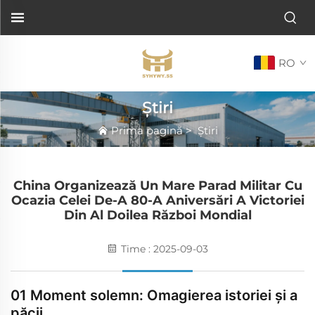
RO
Știri
Prima pagină
>
Știri
China Organizează Un Mare Parad Militar Cu
Ocazia Celei De-A 80-A Aniversări A Victoriei
Din Al Doilea Război Mondial
Time : 2025-09-03
01 Moment solemn: Omagierea istoriei și a
păcii