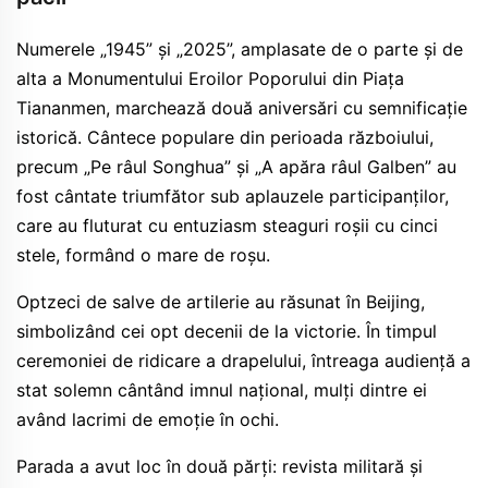
Numerele „1945” și „2025”, amplasate de o parte și de
alta a Monumentului Eroilor Poporului din Piața
Tiananmen, marchează două aniversări cu semnificație
istorică. Cântece populare din perioada războiului,
precum „Pe râul Songhua” și „A apăra râul Galben” au
fost cântate triumfător sub aplauzele participanților,
care au fluturat cu entuziasm steaguri roșii cu cinci
stele, formând o mare de roșu.
Optzeci de salve de artilerie au răsunat în Beijing,
simbolizând cei opt decenii de la victorie. În timpul
ceremoniei de ridicare a drapelului, întreaga audiență a
stat solemn cântând imnul național, mulți dintre ei
având lacrimi de emoție în ochi.
Parada a avut loc în două părți: revista militară și