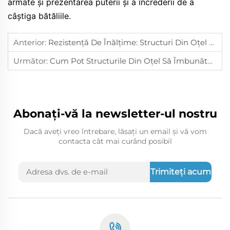
armate și prezentarea puterii și a încrederii de a
câștiga bătăliile.
Anterior:
Rezistență De Înălțime: Structuri Din Oțel Care Revolutionează Construcția Modernă 🌆
Următor:
Cum Pot Structurile Din Oțel Să Îmbunătățească Eficiența Depozului Tău
Abonați-vă la newsletter-ul nostru
Dacă aveți vreo întrebare, lăsați un email și vă vom
contacta cât mai curând posibil
Trimiteți acum