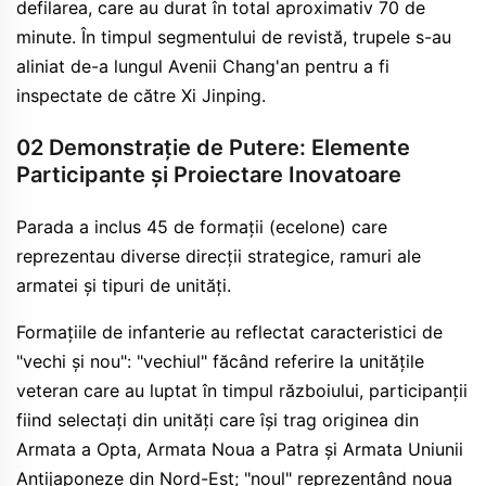
defilarea, care au durat în total aproximativ 70 de
minute. În timpul segmentului de revistă, trupele s-au
aliniat de-a lungul Avenii Chang'an pentru a fi
inspectate de către Xi Jinping.
02 Demonstrație de Putere: Elemente
Participante și Proiectare Inovatoare
Parada a inclus 45 de formații (ecelone) care
reprezentau diverse direcții strategice, ramuri ale
armatei și tipuri de unități.
Formațiile de infanterie au reflectat caracteristici de
"vechi și nou": "vechiul" făcând referire la unitățile
veteran care au luptat în timpul războiului, participanții
fiind selectați din unități care își trag originea din
Armata a Opta, Armata Noua a Patra și Armata Uniunii
Antijaponeze din Nord-Est; "noul" reprezentând noua