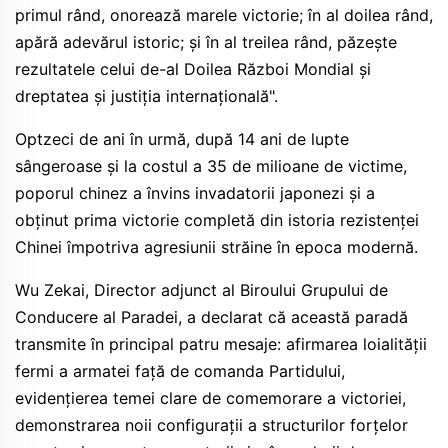
primul rând, onorează marele victorie; în al doilea rând,
apără adevărul istoric; și în al treilea rând, păzește
rezultatele celui de-al Doilea Război Mondial și
dreptatea și justiția internațională".
Optzeci de ani în urmă, după 14 ani de lupte
sângeroase și la costul a 35 de milioane de victime,
poporul chinez a învins invadatorii japonezi și a
obținut prima victorie completă din istoria rezistenței
Chinei împotriva agresiunii străine în epoca modernă.
Wu Zekai, Director adjunct al Biroului Grupului de
Conducere al Paradei, a declarat că această paradă
transmite în principal patru mesaje: afirmarea loialității
fermi a armatei față de comanda Partidului,
evidențierea temei clare de comemorare a victoriei,
demonstrarea noii configurații a structurilor forțelor