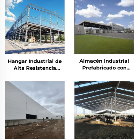
Almacén Industrial
Hangar Industrial de
Prefabricado con
Alta Resistencia
Estructura Metálica
Premium Taller
Edificio de Fábrica
Cobertizo Almacén
Metálica Almacén
Edificios de Acero
Prefabricado Casa
Prefabricados
Panel Sándwich
Edificio de Acero