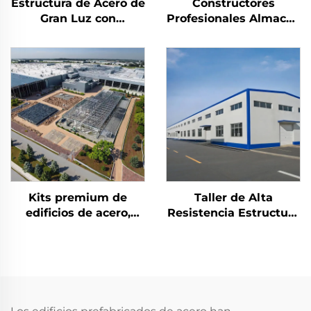
Estructura de Acero de
Constructores
Gran Luz con
Profesionales Almacén
Armadura Espacial
Estructura de Acero
Estructura de Acero
Cerchas de Techo
Prefabricada Cerchas
Estructura de Marco
de Techo de Acero
de Acero Edificio de
Estructuras Metálicas
Acero
para Almacenes
Kits premium de
Taller de Alta
edificios de acero,
Resistencia Estructura
oficina industrial y
de Acero para Hangar
edificios para
Fabricación de
almacenes, costo de
Estructuras de Acero
edificios de acero
Edificio Industrial de
Acero