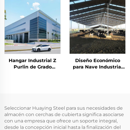
Estructura de Marco
China, planos de
de Acero Edificio de
estructura de acero
Acero
para edificios, edificios
de acero
Hangar Industrial Z
Diseño Económico
Purlin de Grado
para Nave Industrial
Industrial Taller de
de Estructura Liviana
Acero Prefabricado
en Acero Precio de
Edificios Metálicos
Construcción de
Edificio de Acero
Seleccionar Huaying Steel para sus necesidades de
almacén con cerchas de cubierta significa asociarse
con una empresa que ofrece un soporte integral,
desde la concepción inicial hasta la finalización del