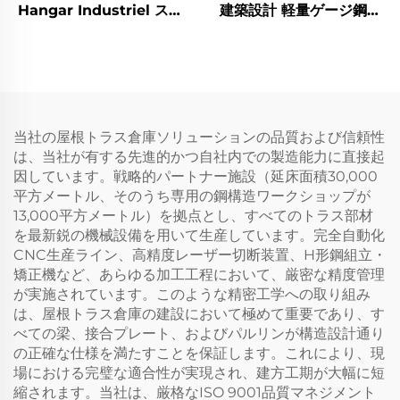
Hangar Industriel スチ
建築設計 軽量ゲージ鋼製
ールワークショップ プレ
フレーム価格 スチール建
ハブ金属建物
物
当社の屋根トラス倉庫ソリューションの品質および信頼性
は、当社が有する先進的かつ自社内での製造能力に直接起
因しています。戦略的パートナー施設（延床面積30,000
平方メートル、そのうち専用の鋼構造ワークショップが
13,000平方メートル）を拠点とし、すべてのトラス部材
を最新鋭の機械設備を用いて生産しています。完全自動化
CNC生産ライン、高精度レーザー切断装置、H形鋼組立・
矯正機など、あらゆる加工工程において、厳密な精度管理
が実施されています。このような精密工学への取り組み
は、屋根トラス倉庫の建設において極めて重要であり、す
べての梁、接合プレート、およびパルリンが構造設計通り
の正確な仕様を満たすことを保証します。これにより、現
場における完璧な適合性が実現され、建方工期が大幅に短
縮されます。当社は、厳格なISO 9001品質マネジメント