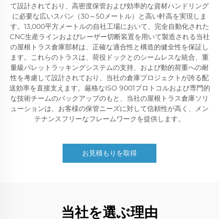
て設計されており、高密度保管および効率的な資材ハンドリング
に必要な広いスパン（30～50メートル）と高い軒高を実現しま
す。13,000平方メートルの自社工場において、完全自動化された
CNC生産ラインおよびレーザー切断装置を用いて製造される当社
の屋根トラス倉庫部材は、正確な適合性と構造的健全性を保証し
ます。これらのトラスは、荷役ドックとのシームレスな統合、重
量級パレットラッキングシステムの支持、および動的荷重への耐
性を考慮して設計されており、当社の倉庫プロジェクトが誇る配
送効率を直接支えます。厳格なISO 9001プロトコルおよび専門的
な技術チームのバックアップのもと、当社の屋根トラス倉庫ソリ
ューションは、お客様の保管ニーズに対して信頼性が高く、メン
テナンスフリーなフレームワークを提供します。
お見積もりを取得
当社を選ぶ理由