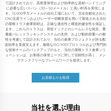
て設計されており、高密度保管および効率的な資材ハンドリング
に必要な広いスパン（30～50メートル）と高い軒高を実現しま
す。13,000平方メートルの自社工場において、完全自動化された
CNC生産ラインおよびレーザー切断装置を用いて製造される当社
の屋根トラス倉庫部材は、正確な適合性と構造的健全性を保証し
ます。これらのトラスは、荷役ドックとのシームレスな統合、重
量級パレットラッキングシステムの支持、および動的荷重への耐
性を考慮して設計されており、当社の倉庫プロジェクトが誇る配
送効率を直接支えます。厳格なISO 9001プロトコルおよび専門的
な技術チームのバックアップのもと、当社の屋根トラス倉庫ソリ
ューションは、お客様の保管ニーズに対して信頼性が高く、メン
テナンスフリーなフレームワークを提供します。
お見積もりを取得
当社を選ぶ理由