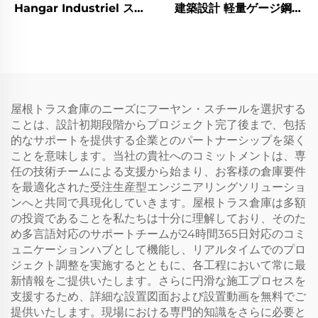
Hangar Industriel スチ
建築設計 軽量ゲージ鋼製
ールワークショップ プレ
フレーム価格 スチール建
ハブ金属建物
物
屋根トラス倉庫のニーズにフーヤン・スチールを選択する
ことは、設計初期段階からプロジェクト完了後まで、包括
的なサポートを提供する企業とのパートナーシップを築く
ことを意味します。当社の貴社へのコミットメントは、専
任の技術チームによる支援から始まり、お客様の倉庫要件
を最適化された受注生産型エンジニアリングソリューショ
ンへと共同で具現化していきます。屋根トラス倉庫は多額
の投資であることを私たちは十分に理解しており、そのた
め多言語対応のサポートチームが24時間365日対応のコミ
ュニケーションハブとして機能し、リアルタイムでのプロ
ジェクト調整を実施するとともに、各工程において常に最
新情報をご提供いたします。さらに円滑な施工プロセスを
支援するため、詳細な設置図面および設置動画を無料でご
提供いたします。現場における専門的知識をさらに必要と