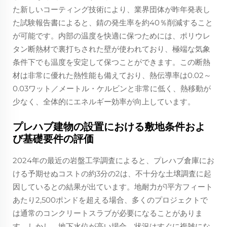
た新しいコーティング技術により、業界団体が昨年発表し
た試験報告書によると、錆の発生率を約40％削減すること
が可能です。内部の温度を快適に保つためには、ポリウレ
タン断熱材で裏打ちされた壁が使われており、極端な気象
条件下でも温度を安定して保つことができます。この断熱
材は非常に優れた熱性能も備えており、熱伝導率は0.02～
0.03ワット／メートル・ケルビンと非常に低く、熱移動が
少なく、全体的にエネルギー効率が向上しています。
プレハブ建物の設置における敷地条件およ
び基礎要件の評価
2024年の最近の岩盤工学調査によると、プレハブ倉庫にお
ける予期せぬコストの約3分の2は、不十分な土壌調査に起
因しているとの結果が出ています。地耐力が1平方フィート
あたり2,500ポンドを超える場合、多くのプロジェクトで
は通常のコンクリートスラブが必要になることがありま
す。しかし、地下水位が高い場合、状況はすぐに複雑にな