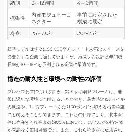
納期
8～12週間
4～6週間
内蔵モジュラーコ
事前に設定された
拡張性
ネクター
構成に限定
寿命
25～30年
20〜25年
標準モデルはすぐに90,000平方フィート未満のスペースを
必要とする企業に適していますが、カスタム設計は年間成
長率が10～15％と予測される企業に最適です。
構造の耐久性と環境への耐性の評価
プレハブ倉庫に使用される亜鉛メッキ鋼製フレームは、非
常に過酷な環境にも耐えることができ、最大時速150マイル
の風速や、1平方フィートあたり30ポンドを超える積雪荷重
にも耐えることができます。これらの仕様により、北米全
体に存在する気候帯の約85％において、ほとんどの構造物
が問題なく使用可能です。また、これらの素材に適用され