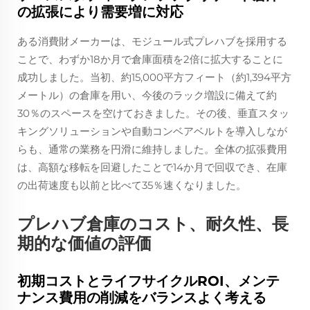
の拡張により需要増に対応
ある消費財メーカーは、モジュール式プレハブを採用する
ことで、わずか18か月で倉庫面積を2倍に拡大することに
成功しました。当初、約15,000平方フィート（約1,394平方
メートル）の倉庫を用い、今後のラック増設に備えて約
30％のスペースを空けておきました。その後、垂直スタッ
キングソリューションや自動コンベアベルトを導入しなが
らも、通常の業務を円滑に維持しました。全体の拡張費用
は、高額な移転を回避したことで14か月で回収でき、在庫
の出荷速度も以前と比べて35％速くなりました。
プレハブ倉庫のコスト、耐久性、長
期的な価値の評価
初期コストとライフサイクルROI、メンテ
ナンス費用の削減をバランスよく考える