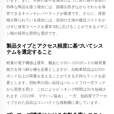
います。また、木材の梁や金属管のように長尺物や形状の
特殊な商品を扱う場合には、損傷を防ぎながらそれらを保
管できるキャンチレバーラックが最適です。さらに、床面
積が限られている場合には、追加の土地や建設コストをか
けずに保管スペースを通常3倍に広げることができるメザニ
ン階の採用も賢明な選択です。
製品タイプとアクセス頻度に基づいてシス
テムを選定すること
軽量の電子機器は通常、棚あたり50～200ポンドの耐荷重
能力を持つ静か棚を必要としますが、自動車部品は5,000
ポンド以上の荷重を支えることができる片持ちラックを必
要とします。回転率の高い品目はパレットフロー式ラック
から恩恵を受け、これによりピッキング時間は30％短縮さ
れます（2023年、マテハン協会）。一方、低頻度でアーカ
イブされた品目はコンパクトな移動棚に適しています。