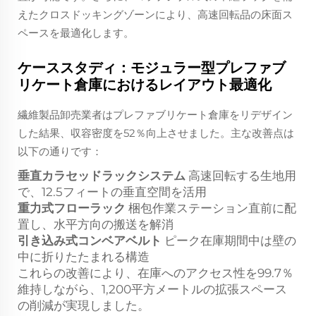
えたクロスドッキングゾーンにより、高速回転品の床面ス
ペースを最適化します。
ケーススタディ：モジュラー型プレファブ
リケート倉庫におけるレイアウト最適化
繊維製品卸売業者はプレファブリケート倉庫をリデザイン
した結果、収容密度を52％向上させました。主な改善点は
以下の通りです：
垂直カラセッドラックシステム
高速回転する生地用
で、12.5フィートの垂直空間を活用
重力式フローラック
梱包作業ステーション直前に配
置し、水平方向の搬送を解消
引き込み式コンベアベルト
ピーク在庫期間中は壁の
中に折りたたまれる構造
これらの改善により、在庫へのアクセス性を99.7％
維持しながら、1,200平方メートルの拡張スペース
の削減が実現しました。