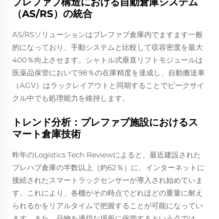
プレファブ構造における自動倉庫システム
（AS/RS）の統合
AS/RSソリューションはプレファブ倉庫内でますます一般
的になっており、手動システムと比較して収容密度を最大
400％向上させます。シャトル式垂直リフトモジュールは
医薬品保管において98％の在庫精度を達成し、自動搬送車
（AGV）はラックレイアウトと同期することでピークサイ
クル中でも処理能力を維持します。
トレンド分析：プレファブ施設におけるス
マート倉庫技術
昨年のLogistics Tech Reviewによると、最近建設された
プレハブ倉庫の半数以上（約62％）に、インターネットに
接続されたスマートラックセンサーが導入され始めていま
す。これにより、各棚がその時点でどれほどの重量に耐え
られるかをリアルタイムで把握することが可能になってい
ます。また、品物を適切な場所に保管するという点では、