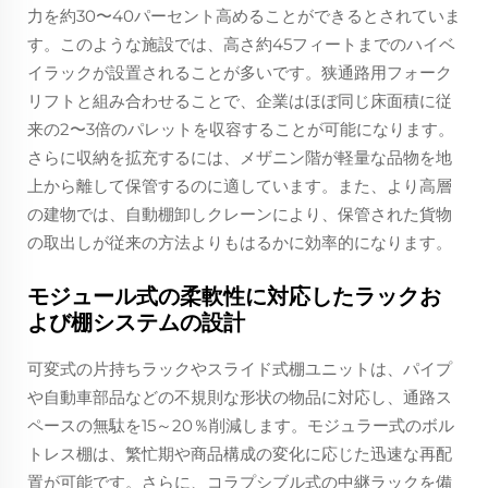
力を約30〜40パーセント高めることができるとされていま
す。このような施設では、高さ約45フィートまでのハイベ
イラックが設置されることが多いです。狭通路用フォーク
リフトと組み合わせることで、企業はほぼ同じ床面積に従
来の2〜3倍のパレットを収容することが可能になります。
さらに収納を拡充するには、メザニン階が軽量な品物を地
上から離して保管するのに適しています。また、より高層
の建物では、自動棚卸しクレーンにより、保管された貨物
の取出しが従来の方法よりもはるかに効率的になります。
モジュール式の柔軟性に対応したラックお
よび棚システムの設計
可変式の片持ちラックやスライド式棚ユニットは、パイプ
や自動車部品などの不規則な形状の物品に対応し、通路ス
ペースの無駄を15～20％削減します。モジュラー式のボル
トレス棚は、繁忙期や商品構成の変化に応じた迅速な再配
置が可能です。さらに、コラプシブル式の中継ラックを備