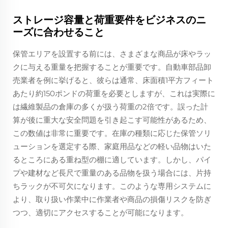
ストレージ容量と荷重要件をビジネスのニ
ーズに合わせること
保管エリアを設置する前には、さまざまな商品が床やラッ
クに与える重量を把握することが重要です。自動車部品卸
売業者を例に挙げると、彼らは通常、床面積1平方フィート
あたり約150ポンドの荷重を必要としますが、これは実際に
は繊維製品の倉庫の多くが扱う荷重の2倍です。誤った計
算が後に重大な安全問題を引き起こす可能性があるため、
この数値は非常に重要です。在庫の種類に応じた保管ソリ
ューションを選定する際、家庭用品などの軽い品物はいた
るところにある重ね型の棚に適しています。しかし、パイ
プや建材など長尺で重量のある品物を扱う場合には、片持
ちラックが不可欠になります。このような専用システムに
より、取り扱い作業中に作業者や商品の損傷リスクを防ぎ
つつ、適切にアクセスすることが可能になります。