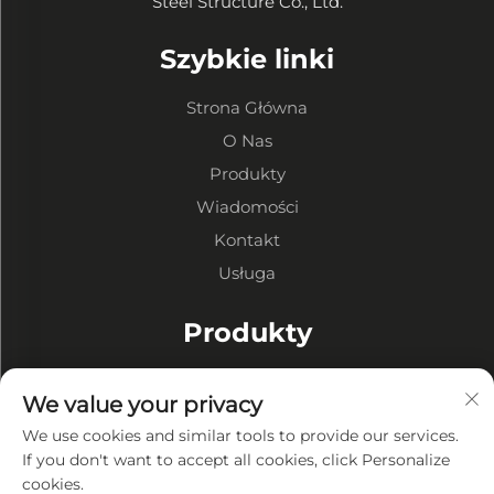
Steel Structure Co., Ltd.
Szybkie linki
Strona Główna
O Nas
Produkty
Wiadomości
Kontakt
Usługa
Produkty
Hale o Konstrukcji Stalowej
We value your privacy
Warsztaty o Konstrukcji Stalowej
We use cookies and similar tools to provide our services.
Budynki o Konstrukcji Stalowej
If you don't want to accept all cookies, click Personalize
cookies.