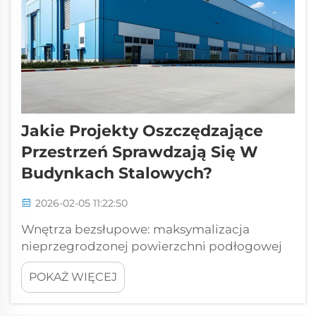
Jakie Projekty Oszczędzające
Przestrzeń Sprawdzają Się W
Budynkach Stalowych?
2026-02-05 11:22:50
Wnętrza bezsłupowe: maksymalizacja
nieprzegrodzonej powierzchni podłogowej
w budynkach stalowych — eliminacja ścian
POKAŻ WIĘCEJ
nośnych w celu odblokowania otwartych i
elastycznych planów pomieszczeń. Budynki
stalowe zastępują przeszkadzające ściany