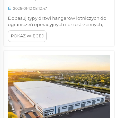
2026-01-12 08:12:47
Dopasuj typy drzwi hangarów lotniczych do
ograniczeń operacyjnych i przestrzennych,
porównując podstawowe konstrukcje:
POKAŻ WIĘCEJ
składane, przesuwne, hydrauliczne
podnoszone wertykalnie oraz systemy
tkaninowe. Istnieją cztery główne typy
systemów drzwiowych hangarów lotniczych,
z których każdy został zaprojektowany dla
różnych...