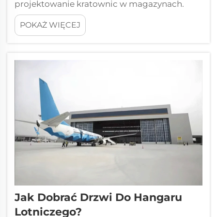
projektowanie kratownic w magazynach.
Montaże kratownic dachowych w
POKAŻ WIĘCEJ
magazynach muszą wytrzymać trzy
podstawowe kategorie obciążeń. Dokładne
obliczenie tych sił jest konieczne dla
stateczności konstrukcji i zgodności z
przepisami. Obciążenie stałe: Waga...
Jak Dobrać Drzwi Do Hangaru
Lotniczego?