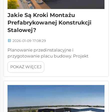
Jakie Są Kroki Montażu
Prefabrykowanej Konstrukcji
Stalowej?
2026-01-09 17:08:29
Planowanie przedinstalacyjne i
przygotowanie placu budowy. Projekt
fundamentu i jego kompatybilność z
POKAŻ WIĘCEJ
systemami prefabrykowanych konstrukcji
stalowych. Przygotowanie się przed
rozpoczęciem instalacji oznacza
sprawdzenie, czy fundament będzie
poprawnie współpracował z prefabrykowaną
konstrukcją stalową...