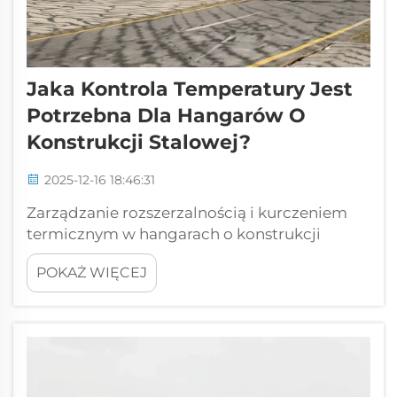
Jaka Kontrola Temperatury Jest
Potrzebna Dla Hangarów O
Konstrukcji Stalowej?
2025-12-16 18:46:31
Zarządzanie rozszerzalnością i kurczeniem
termicznym w hangarach o konstrukcji
stalowej. W jaki sposób wahania temperatury
POKAŻ WIĘCEJ
powodują niestabilność wymiarową w
ramach stalowych. Stałe zmiany temperatury
dzień po dniu oraz z sezonu na sezon
powodują rozszerzanie się i...