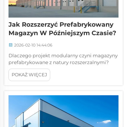
Jak Rozszerzyć Prefabrykowany
Magazyn W Późniejszym Czasie?
2026-02-10 14:44:06
Dlaczego projekt modularny czyni magazyny
prefabrykowane z natury rozszerzalnymi?
Konstrukcja bezpodporowa i
POKAŻ WIĘCEJ
ustandaryzowane połączenia śrubowe
umożliwiają fizyczne rozszerzanie w trybie
plug-and-play. Magazyny prefabrykowane
opierają się na konstrukcjach
bezpodporowych, które eliminują te
uciążliwe...