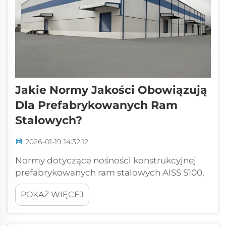
Jakie Normy Jakości Obowiązują
Dla Prefabrykowanych Ram
Stalowych?
2026-01-19 14:32:12
Normy dotyczące nośności konstrukcyjnej
prefabrykowanych ram stalowych AISS S100,
S240 i S250: projektowanie, nośność oraz
POKAŻ WIĘCEJ
zgodność na poziomie systemu.
Bezpieczeństwo prefabrykowanych ram
stalowych w dużym stopniu zależy od trzech