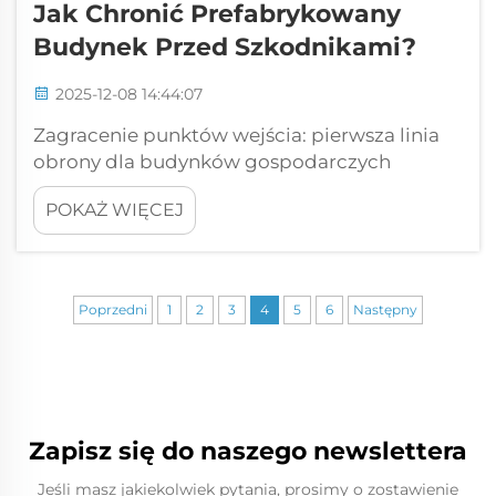
Jak Chronić Prefabrykowany
Budynek Przed Szkodnikami?
2025-12-08 14:44:07
Zagracenie punktów wejścia: pierwsza linia
obrony dla budynków gospodarczych
prefabrykowanych. Identyfikacja narażonych
POKAŻ WIĘCEJ
na wysokie ryzyko szczelin w połączeniach,
złączach i miejscach przejść instalacyjnych w
budynkach gospodarczych
prefabrykowanych. Malutkie rysy i otwory
Poprzedni
1
2
3
4
5
6
Następny
mogą umożliwić szkodnikom przedostanie
się do wnętrza konstrukcji. Metalowe budynki
gospodarcze mają rzeczywisty problem z...
Zapisz się do naszego newslettera
Jeśli masz jakiekolwiek pytania, prosimy o zostawienie