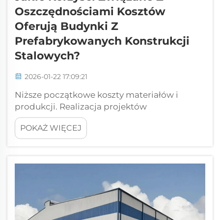
Oszczędnościami Kosztów
Oferują Budynki Z
Prefabrykowanych Konstrukcji
Stalowych?
2026-01-22 17:09:21
Niższe początkowe koszty materiałów i
produkcji. Realizacja projektów
budowlanych z wykorzystaniem
POKAŻ WIĘCEJ
prefabrykowanych konstrukcji stalowych
pozwala na oszczędności w początkowej
fazie inwestycji dzięki trzem kluczowym
zaletom wynikającym z nauki o materiałach.
Po pierwsze stal charakteryzuje się
wyjątkową wytrzymałością przy stosunkowo
niewielkiej masie, dlatego potrzebujemy...