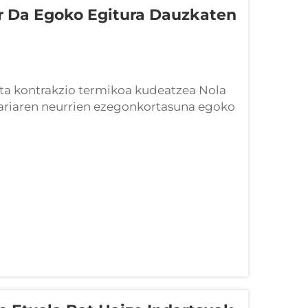
r Da Egoko Egitura Dauzkaten
ta kontrakzio termikoa kudeatzea Nola
zariaren neurrien ezegonkortasuna egoko
aketek egunero eta denboraldi guztietan