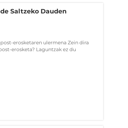
ude Saltzeko Dauden
post-erosketaren ulermena Zein dira
post-erosketa? Laguntzak ez du
nikoa eraikuntzan bertan hasi ohi da,