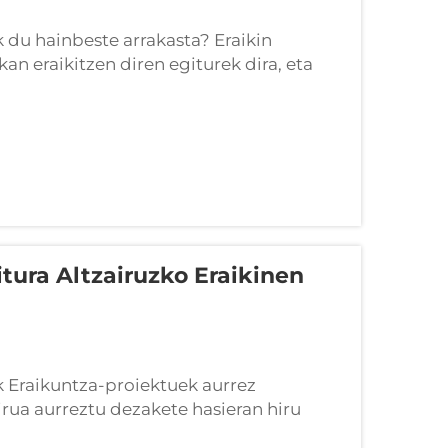
k du hainbeste arrakasta? Eraikin
kan eraikitzen diren egiturek dira, eta
ltzen dira. Metodo honek ingeniaritza
itura Altzairuzko Eraikinen
 Eraikuntza-proiektuek aurrez
dirua aurreztu dezakete hasieran hiru
ker. Lehenik, altzairi dagokionez, bere