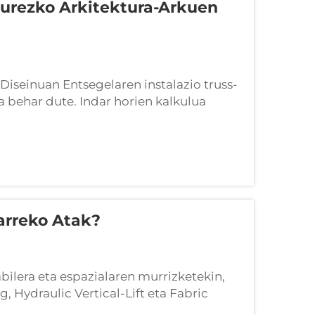
urezko Arkitektura-Arkuen
iseinuan Entsegelaren instalazio truss-
a behar dute. Indar horien kalkulua
 osotasunerako eta kodearekiko
arreko Atak?
ilera eta espazialaren murrizketekin,
g, Hydraulic Vertical-Lift eta Fabric
lau mota daude, bakoitza eraikitako