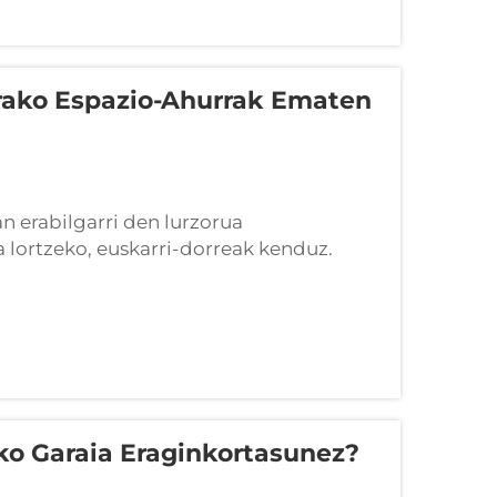
arako Espazio-Ahurrak Ematen
an erabilgarri den lurzorua
a lortzeko, euskarri-dorreak kenduz.
ezten dituzte zehaztasun-mailako
ko Garaia Eraginkortasunez?