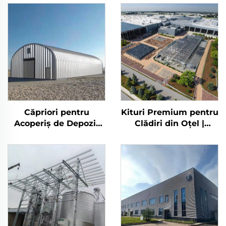
Căpriori pentru
Kituri Premium pentru
Acoperiș de Depozit
Clădiri din Oțel |
Agricol Construcție
Birouri Industriale și
Metalică de Tip
Depozite din Oțel |
Hambar Rezistentă
Costuri
din Oțel pentru
Depozitare