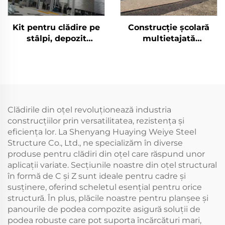
Kit pentru clădire pe
Construcție școlară
stâlpi, depozit
multietajată
prefabricat, panouri
prefabricată din oțel
sandwich, clădire din
rezistentă la
oțel, clădire din oțel
cutremure Construcție
(4)
din oțel ignifugă
Clădirile din oțel revoluționează industria
construcțiilor prin versatilitatea, rezistența și
eficiența lor. La Shenyang Huaying Weiye Steel
Structure Co., Ltd., ne specializăm în diverse
produse pentru clădiri din oțel care răspund unor
aplicații variate. Secțiunile noastre din oțel structural
în formă de C și Z sunt ideale pentru cadre și
susținere, oferind scheletul esențial pentru orice
structură. În plus, plăcile noastre pentru planșee și
panourile de podea compozite asigură soluții de
podea robuste care pot suporta încărcături mari,