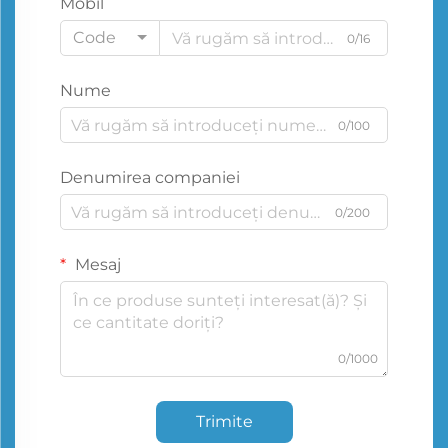
Mobil
Code
0/16
Nume
0/100
Denumirea companiei
0/200
Mesaj
0/1000
Trimite