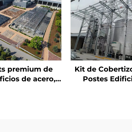
ts premium de
Kit de Cobertiz
ficios de acero,
Postes Edific
cina industrial y
Almacén
edificios para
Prefabricado P
cenes, costo de
Sándwich Estru
ficios de acero
de Acero Edific
Acero (4)