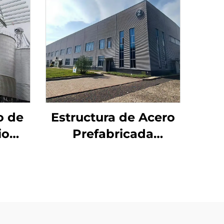
o de
Estructura de Acero
io
Prefabricada
Resistente a
anel
Terremotos
ctura
Construcción de
io de
Escuela de Múltiples
Plantas Ignífuga