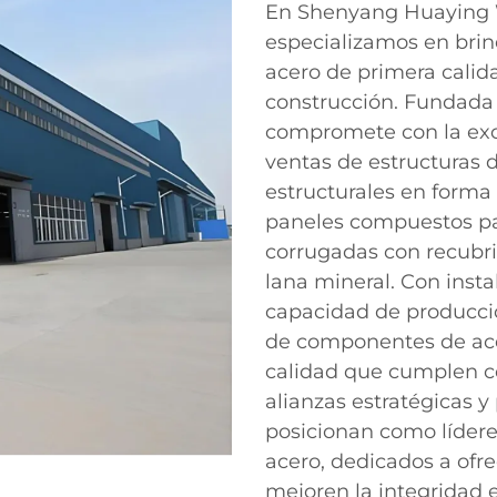
En Shenyang Huaying We
especializamos en brin
acero de primera calid
construcción. Fundada
compromete con la exce
ventas de estructuras d
estructurales en forma 
paneles compuestos pa
corrugadas con recubr
lana mineral. Con inst
capacidad de producci
de componentes de ace
calidad que cumplen co
alianzas estratégicas 
posicionan como lídere
acero, dedicados a ofr
mejoren la integridad es