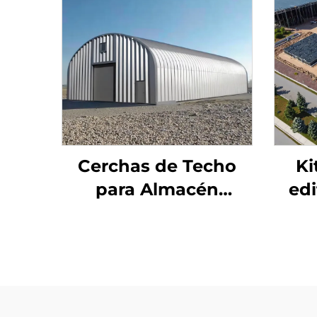
Cerchas de Techo
Ki
para Almacén
edi
Agrícola Edificio de
ofi
Almacén de Metal
Cobertizo de Acero
alma
Edificio de
edi
Almacenamiento de