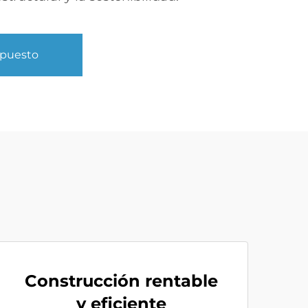
upuesto
Construcción rentable
y eficiente