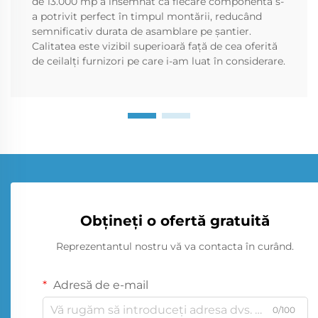
de 13.000 mp a însemnat că fiecare componentă s-
a potrivit perfect în timpul montării, reducând
semnificativ durata de asamblare pe șantier.
Calitatea este vizibil superioară față de cea oferită
de ceilalți furnizori pe care i-am luat în considerare.
Obțineți o ofertă gratuită
Reprezentantul nostru vă va contacta în curând.
Adresă de e-mail
0/100