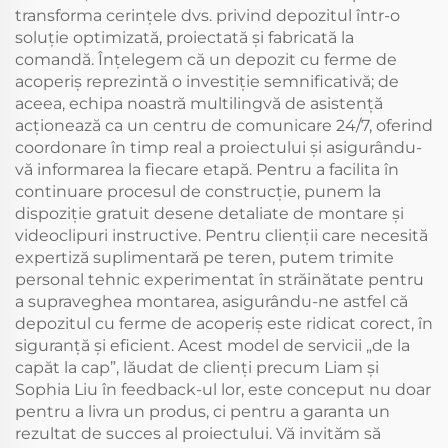
transforma cerințele dvs. privind depozitul într-o
soluție optimizată, proiectată și fabricată la
comandă. Înțelegem că un depozit cu ferme de
acoperiș reprezintă o investiție semnificativă; de
aceea, echipa noastră multilingvă de asistență
acționează ca un centru de comunicare 24/7, oferind
coordonare în timp real a proiectului și asigurându-
vă informarea la fiecare etapă. Pentru a facilita în
continuare procesul de construcție, punem la
dispoziție gratuit desene detaliate de montare și
videoclipuri instructive. Pentru clienții care necesită
expertiză suplimentară pe teren, putem trimite
personal tehnic experimentat în străinătate pentru
a supraveghea montarea, asigurându-ne astfel că
depozitul cu ferme de acoperiș este ridicat corect, în
siguranță și eficient. Acest model de servicii „de la
capăt la cap”, lăudat de clienți precum Liam și
Sophia Liu în feedback-ul lor, este conceput nu doar
pentru a livra un produs, ci pentru a garanta un
rezultat de succes al proiectului. Vă invităm să