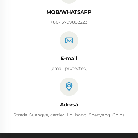
MOB/WHATSAPP
+86-13709882223
E-mail
[email protected]
Adresă
Strada Guangye, cartierul Yuhong, Shenyang, China