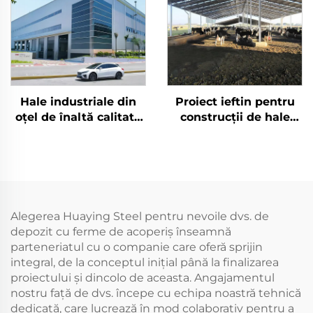
Hale industriale din
Proiect ieftin pentru
oțel de înaltă calitate
construcții de hale
Z Purlin Hangar
industriale Sistem de
Industriel Atelier din
cadre din oțel de
oțel prefabricate
grosime redusă Preț
Construcții metalice
construcție din oțel
Alegerea Huaying Steel pentru nevoile dvs. de
depozit cu ferme de acoperiș înseamnă
parteneriatul cu o companie care oferă sprijin
integral, de la conceptul inițial până la finalizarea
proiectului și dincolo de aceasta. Angajamentul
nostru față de dvs. începe cu echipa noastră tehnică
dedicată, care lucrează în mod colaborativ pentru a