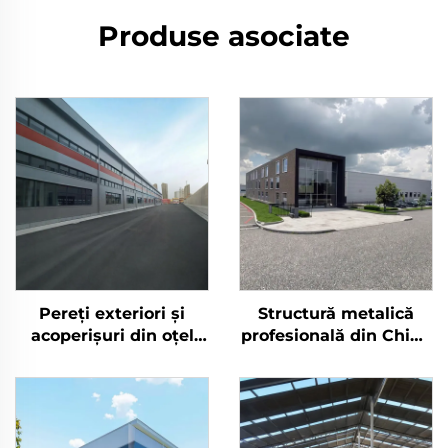
Produse asociate
Pereți exteriori și
Structură metalică
acoperișuri din oțel
profesională din China
pentru depozite, cadre
pentru clădiri de
din oțel pentru clădiri
depozite prefabricate
metalice
cu planuri de cadre
din oțel, Clădire din
oțel