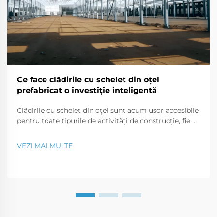
Ce face clădirile cu schelet din oțel
prefabricat o investiție inteligentă
Clădirile cu schelet din oțel sunt acum ușor accesibile
pentru toate tipurile de activități de construcție, fie că
este vorba despre un birou comercial, un magazin de
retail sau o proprietate rezidențială. În acest articol,
VEZI MAI MULTE
vom discuta de ce clădirile realizate din cadre de oțel
reprezintă o investiție bună în afaceri.