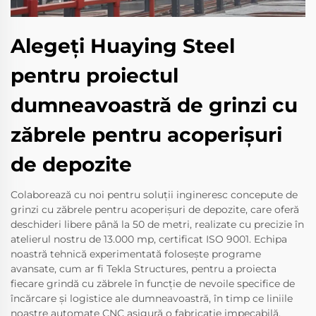
Alegeți Huaying Steel
pentru proiectul
dumneavoastră de grinzi cu
zăbrele pentru acoperișuri
de depozite
Colaborează cu noi pentru soluții ingineresc concepute de
grinzi cu zăbrele pentru acoperișuri de depozite, care oferă
deschideri libere până la 50 de metri, realizate cu precizie în
atelierul nostru de 13.000 mp, certificat ISO 9001. Echipa
noastră tehnică experimentată folosește programe
avansate, cum ar fi Tekla Structures, pentru a proiecta
fiecare grindă cu zăbrele în funcție de nevoile specifice de
încărcare și logistice ale dumneavoastră, în timp ce liniile
noastre automate CNC asigură o fabricație impecabilă.