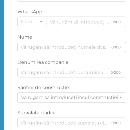
WhatsApp
Code
0/100
Nume
0/100
Denumirea companiei
0/200
Şantier de construcţie
Vă rugăm să introduceți locul construcției
Suprafața cladirii
0/100