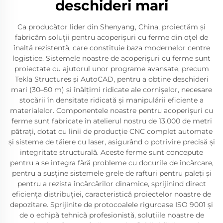
deschideri mari
Ca producător lider din Shenyang, China, proiectăm și
fabricăm soluții pentru acoperișuri cu ferme din oțel de
înaltă rezistență, care constituie baza modernelor centre
logistice. Sistemele noastre de acoperișuri cu ferme sunt
proiectate cu ajutorul unor programe avansate, precum
Tekla Structures și AutoCAD, pentru a obține deschideri
mari (30–50 m) și înălțimi ridicate ale cornișelor, necesare
stocării în densitate ridicată și manipulării eficiente a
materialelor. Componentele noastre pentru acoperișuri cu
ferme sunt fabricate în atelierul nostru de 13.000 de metri
pătrați, dotat cu linii de producție CNC complet automate
și sisteme de tăiere cu laser, asigurând o potrivire precisă și
integritate structurală. Aceste ferme sunt concepute
pentru a se integra fără probleme cu docurile de încărcare,
pentru a susține sistemele grele de rafturi pentru paleți și
pentru a rezista încărcărilor dinamice, sprijinind direct
eficiența distribuției, caracteristică proiectelor noastre de
depozitare. Sprijinite de protocoalele riguroase ISO 9001 și
de o echipă tehnică profesionistă, soluțiile noastre de