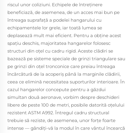
riscul unor coliziuni. Echipele de întreținere
beneficiază, de asemenea, de un acces mai bun pe
întreaga suprafață a podelei hangarului cu
echipamentele lor grele, iar toată lumea se
deplasează mult mai eficient. Pentru a obține acest
spațiu deschis, majoritatea hangarelor folosesc
structuri din oțel cu cadru rigid. Aceste clădiri se
bazează pe sisteme speciale de grinzi triangulare sau
pe grinzi din oțel tronconice care preiau întreaga
încărcătură de la acoperiș până la marginile clădirii,
ceea ce elimină necesitatea suporturilor interioare. În
cazul hangarelor concepute pentru a găzdui
simultan două aeronave, vorbim despre deschideri
libere de peste 100 de metri, posibile datorită oțelului
rezistent ASTM A992. Întregul cadru structural
trebuie să reziste, de asemenea, unor forțe foarte
intense — gândiți-vă la modul în care vântul încearcă