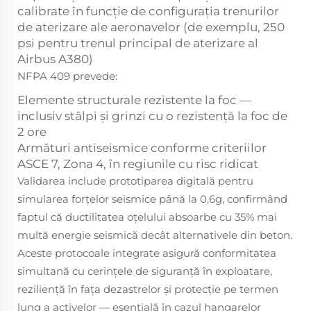
calibrate în funcție de configurația trenurilor
de aterizare ale aeronavelor (de exemplu, 250
psi pentru trenul principal de aterizare al
Airbus A380)
NFPA 409 prevede:
Elemente structurale rezistente la foc —
inclusiv stâlpi și grinzi cu o rezistență la foc de
2 ore
Armături antiseismice conforme criteriilor
ASCE 7, Zona 4, în regiunile cu risc ridicat
Validarea include prototiparea digitală pentru
simularea forțelor seismice până la 0,6g, confirmând
faptul că ductilitatea oțelului absoarbe cu 35% mai
multă energie seismică decât alternativele din beton.
Aceste protocoale integrate asigură conformitatea
simultană cu cerințele de siguranță în exploatare,
reziliență în fața dezastrelor și protecție pe termen
lung a activelor — esențială în cazul hangarelor