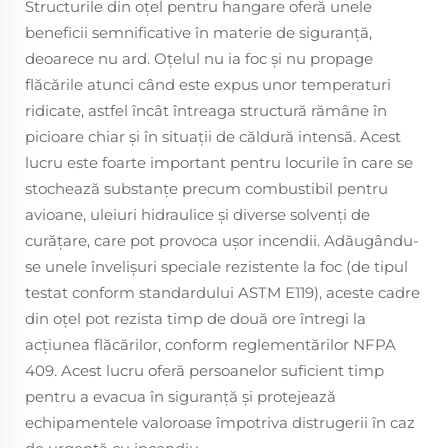
Structurile din oțel pentru hangare oferă unele
beneficii semnificative în materie de siguranță,
deoarece nu ard. Oțelul nu ia foc și nu propage
flăcările atunci când este expus unor temperaturi
ridicate, astfel încât întreaga structură rămâne în
picioare chiar și în situații de căldură intensă. Acest
lucru este foarte important pentru locurile în care se
stochează substanțe precum combustibil pentru
avioane, uleiuri hidraulice și diverse solvenți de
curățare, care pot provoca ușor incendii. Adăugându-
se unele învelișuri speciale rezistente la foc (de tipul
testat conform standardului ASTM E119), aceste cadre
din oțel pot rezista timp de două ore întregi la
acțiunea flăcărilor, conform reglementărilor NFPA
409. Acest lucru oferă persoanelor suficient timp
pentru a evacua în siguranță și protejează
echipamentele valoroase împotriva distrugerii în caz