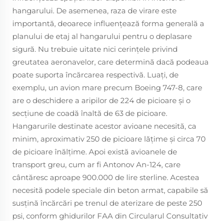
hangarului. De asemenea, raza de virare este
importantă, deoarece influențează forma generală a
planului de etaj al hangarului pentru o deplasare
sigură. Nu trebuie uitate nici cerințele privind
greutatea aeronavelor, care determină dacă podeaua
poate suporta încărcarea respectivă. Luați, de
exemplu, un avion mare precum Boeing 747-8, care
are o deschidere a aripilor de 224 de picioare și o
secțiune de coadă înaltă de 63 de picioare.
Hangarurile destinate acestor avioane necesită, ca
minim, aproximativ 250 de picioare lățime și circa 70
de picioare înălțime. Apoi există avioanele de
transport greu, cum ar fi Antonov An-124, care
cântăresc aproape 900.000 de lire sterline. Acestea
necesită podele speciale din beton armat, capabile să
susțină încărcări pe trenul de aterizare de peste 250
psi, conform ghidurilor FAA din Circularul Consultativ