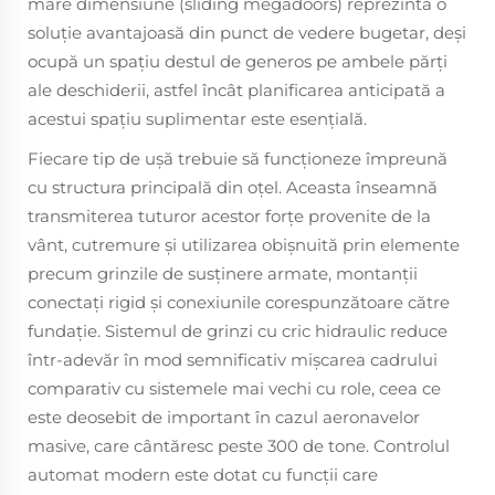
mare dimensiune (sliding megadoors) reprezintă o
soluție avantajoasă din punct de vedere bugetar, deși
ocupă un spațiu destul de generos pe ambele părți
ale deschiderii, astfel încât planificarea anticipată a
acestui spațiu suplimentar este esențială.
Fiecare tip de ușă trebuie să funcționeze împreună
cu structura principală din oțel. Aceasta înseamnă
transmiterea tuturor acestor forțe provenite de la
vânt, cutremure și utilizarea obișnuită prin elemente
precum grinzile de susținere armate, montanții
conectați rigid și conexiunile corespunzătoare către
fundație. Sistemul de grinzi cu cric hidraulic reduce
într-adevăr în mod semnificativ mișcarea cadrului
comparativ cu sistemele mai vechi cu role, ceea ce
este deosebit de important în cazul aeronavelor
masive, care cântăresc peste 300 de tone. Controlul
automat modern este dotat cu funcții care