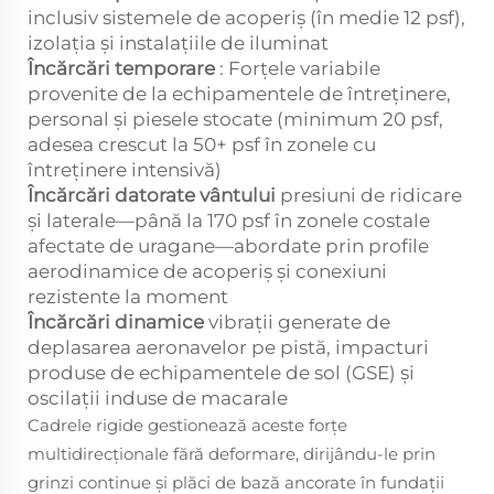
inclusiv sistemele de acoperiș (în medie 12 psf),
izolația și instalațiile de iluminat
Încărcări temporare
: Forțele variabile
provenite de la echipamentele de întreținere,
personal și piesele stocate (minimum 20 psf,
adesea crescut la 50+ psf în zonele cu
întreținere intensivă)
Încărcări datorate vântului
presiuni de ridicare
și laterale—până la 170 psf în zonele costale
afectate de uragane—abordate prin profile
aerodinamice de acoperiș și conexiuni
rezistente la moment
Încărcări dinamice
vibrații generate de
deplasarea aeronavelor pe pistă, impacturi
produse de echipamentele de sol (GSE) și
oscilații induse de macarale
Cadrele rigide gestionează aceste forțe
multidirecționale fără deformare, dirijându-le prin
grinzi continue și plăci de bază ancorate în fundații