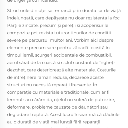
de urgență cu incendiu.
Structurile din oțel se remarcă prin durata lor de viață
îndelungată, care depășește nu doar rezistența la foc.
Părțile zincate, precum și pereții și acoperișurile
compozite pot rezista tuturor tipurilor de condiții
severe pe parcursul multor ani. Vorbim aici despre
elemente precum sare pentru zăpadă folosită în
timpul iernii, scurgeri accidentale de combustibil,
aerul sărat de la coastă și ciclul constant de îngheț-
dezgheț, care deteriorează alte materiale. Costurile
de întreținere rămân reduse, deoarece aceste
structuri nu necesită reparații frecvente. În
comparație cu materialele tradiționale, cum ar fi
lemnul sau cărămida, oțelul nu suferă de putrezire,
deformare, probleme cauzate de dăunători sau
degradare treptată. Acest lucru înseamnă că clădirile
au o durată de viață mai lungă fără reparații