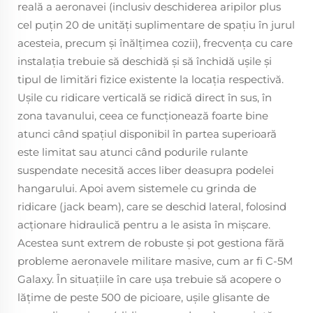
reală a aeronavei (inclusiv deschiderea aripilor plus
cel puțin 20 de unități suplimentare de spațiu în jurul
acesteia, precum și înălțimea cozii), frecvența cu care
instalația trebuie să deschidă și să închidă ușile și
tipul de limitări fizice existente la locația respectivă.
Ușile cu ridicare verticală se ridică direct în sus, în
zona tavanului, ceea ce funcționează foarte bine
atunci când spațiul disponibil în partea superioară
este limitat sau atunci când podurile rulante
suspendate necesită acces liber deasupra podelei
hangarului. Apoi avem sistemele cu grinda de
ridicare (jack beam), care se deschid lateral, folosind
acționare hidraulică pentru a le asista în mișcare.
Acestea sunt extrem de robuste și pot gestiona fără
probleme aeronavele militare masive, cum ar fi C-5M
Galaxy. În situațiile în care ușa trebuie să acopere o
lățime de peste 500 de picioare, ușile glisante de