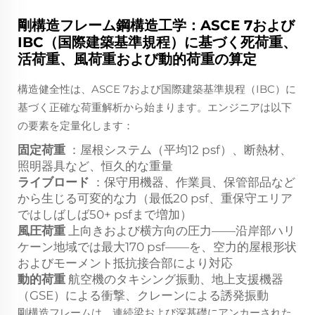
剛構造フレーム鋼構造工学：ASCE 7および
IBC（国際建築基準規程）に基づく死荷重、
活荷重、風荷重および動的荷重の算定
構造健全性は、ASCE 7および国際建築基準規程（IBC）に
基づく正確な荷重解析から始まります。エンジニアは以下
の要素を定量化します：
固定荷重
：屋根システム（平均12 psf）、断熱材、
照明器具など、恒久的な重量
ライブロード
：保守用機器、作業員、保管部品など
から生じる可変的な力（最低20 psf、重保守エリア
ではしばしば50+ psfまで増加）
風圧荷重
上向きおよび横方向の圧力——沿岸部ハリ
ケーン地域では最大170 psf——を、空力的屋根形状
およびモーメント抵抗接合部により対応
動的荷重
航空機のタキシング振動、地上支援機器
（GSE）による衝撃、クレーンによる誘発振動
剛構造フレームは、連続梁および深基礎にアンカーされた