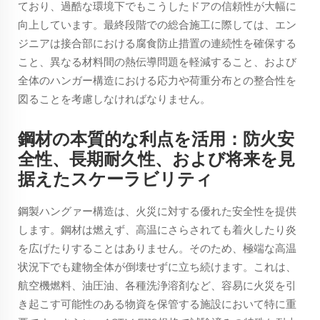
ており、過酷な環境下でもこうしたドアの信頼性が大幅に
向上しています。最終段階での総合施工に際しては、エン
ジニアは接合部における腐食防止措置の連続性を確保する
こと、異なる材料間の熱伝導問題を軽減すること、および
全体のハンガー構造における応力や荷重分布との整合性を
図ることを考慮しなければなりません。
鋼材の本質的な利点を活用：防火安
全性、長期耐久性、および将来を見
据えたスケーラビリティ
鋼製ハングァー構造は、火災に対する優れた安全性を提供
します。鋼材は燃えず、高温にさらされても着火したり炎
を広げたりすることはありません。そのため、極端な高温
状況下でも建物全体が倒壊せずに立ち続けます。これは、
航空機燃料、油圧油、各種洗浄溶剤など、容易に火災を引
き起こす可能性のある物資を保管する施設において特に重