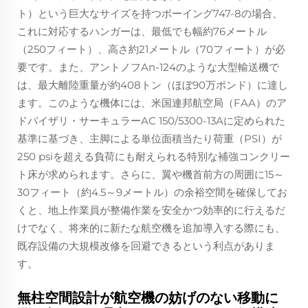
ト）という巨大なサイズを持つボーイング747-8の場合、
これに対応するハンガーは、最低でも幅約76メートル
（250フィート）、高さ約21メートル（70フィート）が必
要です。また、アントノフAn-124のような大型輸送機で
は、最大離陸重量が約408トン（ほぼ90万ポンド）に達し
ます。このような機体には、米国連邦航空局（FAA）のア
ドバイザリ・サーキュラーAC 150/5300-13Aに定められた
基準に基づき、主脚による単位面積当たり荷重（PSI）が
250 psiを超える負荷にも耐えられる特別な補強コンクリー
ト床が求められます。さらに、翼や機首前方の周囲に15～
30フィート（約4.5～9メートル）の余裕空間を確保してお
くと、地上作業員が整備作業を安全かつ効率的に行えるだ
けでなく、将来的に新たな航空機を追加導入する際にも、
既存設備の大規模改修を回避できるという利点がありま
す。
無柱空間設計が航空機の妨げのない移動に