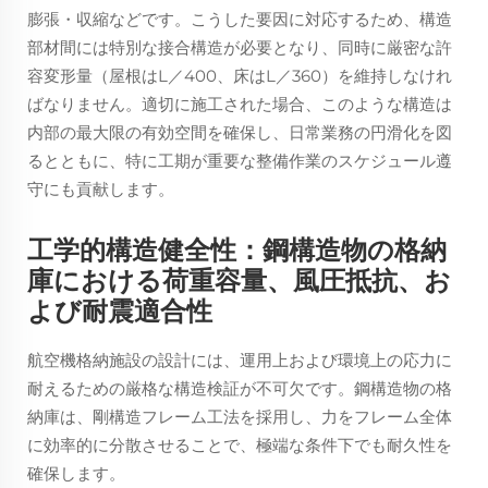
膨張・収縮などです。こうした要因に対応するため、構造
部材間には特別な接合構造が必要となり、同時に厳密な許
容変形量（屋根はL／400、床はL／360）を維持しなけれ
ばなりません。適切に施工された場合、このような構造は
内部の最大限の有効空間を確保し、日常業務の円滑化を図
るとともに、特に工期が重要な整備作業のスケジュール遵
守にも貢献します。
工学的構造健全性：鋼構造物の格納
庫における荷重容量、風圧抵抗、お
よび耐震適合性
航空機格納施設の設計には、運用上および環境上の応力に
耐えるための厳格な構造検証が不可欠です。鋼構造物の格
納庫は、剛構造フレーム工法を採用し、力をフレーム全体
に効率的に分散させることで、極端な条件下でも耐久性を
確保します。