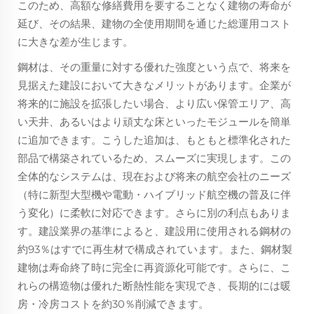
このため、高額な修繕費用を要することなく建物の寿命が
延び、その結果、建物の全使用期間を通じた総運用コスト
に大きな差が生じます。
鋼材は、その重量に対する優れた強度という点で、将来を
見据えた建設において大きなメリットがあります。企業が
将来的に施設を拡張したい場合、より広い保管エリア、高
い天井、あるいはより頑丈な床といったモジュールを簡単
に追加できます。こうした追加は、もともと標準化された
部品で構築されているため、スムーズに実現します。この
全体的なシステムは、現在および将来の航空会社のニーズ
（特に新型大型機や電動・ハイブリッド航空機の普及に伴
う変化）に柔軟に対応できます。さらに別の利点もありま
す。建設業界の基準によると、建設用に使用される鋼材の
約93％はすでに再生材で構成されています。また、鋼材製
建物は寿命終了時に完全に再資源化可能です。さらに、こ
れらの構造物は優れた断熱性能を実現でき、長期的には暖
房・冷房コストを約30％削減できます。