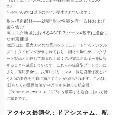
（例：エアバスA380主脚着陸装置に対して250
psi）
NFPA 409では以下の事項が要求されています：
耐火構造部材——2時間耐火性能を有する柱および
梁を含む
高リスク地域におけるASCE 7 ゾーン4基準に適合し
た耐震補強
検証には、最大0.6gの地震力をシミュレートするデジタル
プロトタイピングが含まれており、鋼材の延性がコンクリ
ート製品と比較して35％以上多くの地震エネルギーを吸収
することを確認しています。これらの統合型プロトコルに
より、運用安全性、災害レジリエンス、長期資産保護とい
う3つの要件を同時に満たすことが保証されます。これは、
1日あたりの運用価値が74万ドルを超える航空機
（Ponemon Institute, 2023）を収容する場合において特
に重要です。
アクセス最適化：ドアシステム、配