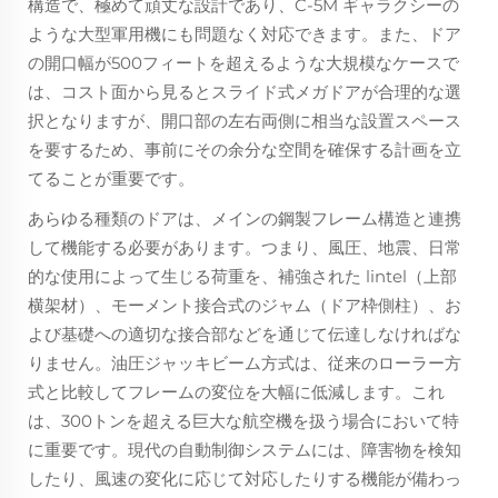
構造で、極めて頑丈な設計であり、C-5M ギャラクシーの
ような大型軍用機にも問題なく対応できます。また、ドア
の開口幅が500フィートを超えるような大規模なケースで
は、コスト面から見るとスライド式メガドアが合理的な選
択となりますが、開口部の左右両側に相当な設置スペース
を要するため、事前にその余分な空間を確保する計画を立
てることが重要です。
あらゆる種類のドアは、メインの鋼製フレーム構造と連携
して機能する必要があります。つまり、風圧、地震、日常
的な使用によって生じる荷重を、補強された lintel（上部
横架材）、モーメント接合式のジャム（ドア枠側柱）、お
よび基礎への適切な接合部などを通じて伝達しなければな
りません。油圧ジャッキビーム方式は、従来のローラー方
式と比較してフレームの変位を大幅に低減します。これ
は、300トンを超える巨大な航空機を扱う場合において特
に重要です。現代の自動制御システムには、障害物を検知
したり、風速の変化に応じて対応したりする機能が備わっ