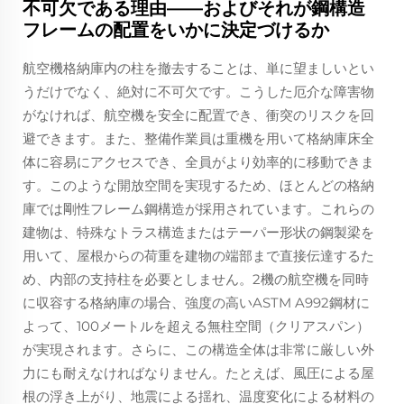
不可欠である理由——およびそれが鋼構造
フレームの配置をいかに決定づけるか
航空機格納庫内の柱を撤去することは、単に望ましいとい
うだけでなく、絶対に不可欠です。こうした厄介な障害物
がなければ、航空機を安全に配置でき、衝突のリスクを回
避できます。また、整備作業員は重機を用いて格納庫床全
体に容易にアクセスでき、全員がより効率的に移動できま
す。このような開放空間を実現するため、ほとんどの格納
庫では剛性フレーム鋼構造が採用されています。これらの
建物は、特殊なトラス構造またはテーパー形状の鋼製梁を
用いて、屋根からの荷重を建物の端部まで直接伝達するた
め、内部の支持柱を必要としません。2機の航空機を同時
に収容する格納庫の場合、強度の高いASTM A992鋼材に
よって、100メートルを超える無柱空間（クリアスパン）
が実現されます。さらに、この構造全体は非常に厳しい外
力にも耐えなければなりません。たとえば、風圧による屋
根の浮き上がり、地震による揺れ、温度変化による材料の