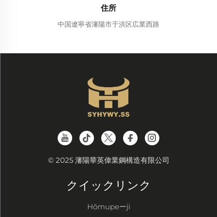
住所
中国遼寧省瀋陽市于洪区広業西路
© 2025 瀋陽華英偉業鋼構造有限公司
クイックリンク
Hōmupeーji