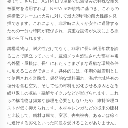
要です。さらに、ASTM E119規格で試験済みの特殊な耐火
被覆材を適用すれば、NFPA 409規格に基づき、これらの
鋼構造フレームは火災に対して最大2時間の耐火性能を発
揮できます。これにより、非常時に人々が安全に避難する
ための十分な時間が確保され、貴重な設備が火災による損
壊から守られます。
鋼構造物は、耐火性だけでなく、非常に長い耐用年数を誇
ることで際立っています。亜鉛メッキ処理された部材や複
合外壁・屋根は、長年にわたりさまざまな過酷な環境条件
に耐えることができます。具体的には、冬期の融雪剤とし
て使用される道路塩、偶発的な燃料漏れ、海岸地域特有の
塩分を含む空気、そして他の材料を劣化させる原因となる
繰り返しの凍結・融解サイクルなどが挙げられます。これ
らの構造物は頻繁な修理を必要としないため、維持管理コ
ストが低く抑えられます。木材やレンガなどの従来の建材
と比較して、鋼材は腐食、変形、害虫被害、あるいは徐々
に進行する劣化といった問題を受けることがありません。