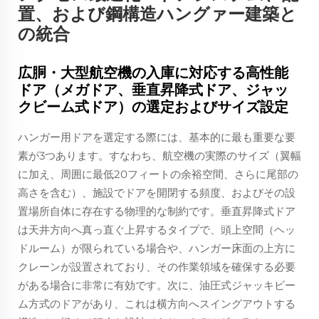
置、および鋼構造ハングァー建築と
の統合
広胴・大型航空機の入庫に対応する高性能
ドア（メガドア、垂直昇降式ドア、ジャッ
クビーム式ドア）の選定およびサイズ設定
ハンガー用ドアを選定する際には、基本的に最も重要な要
素が3つあります。すなわち、航空機の実際のサイズ（翼幅
に加え、周囲に最低20フィートの余裕空間、さらに尾部の
高さを含む）、施設でドアを開閉する頻度、およびその設
置場所自体に存在する物理的な制約です。垂直昇降式ドア
は天井方向へ真っ直ぐ上昇するタイプで、頭上空間（ヘッ
ドルーム）が限られている場合や、ハンガー床面の上方に
クレーンが設置されており、その作業領域を確保する必要
がある場合に非常に有効です。次に、油圧式ジャッキビー
ム方式のドアがあり、これは横方向へスイングアウトする