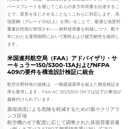
ベースプレートを通じてこれらの多方向荷重を伝達するこ
とで、変形を生じさせることなくこれらに対応します。高
強度鋼（グレード50以上）を用いることで、最適な強度対
重量比性能が実現され——材料使用量を削減しつつ、数十
年にわたる運用期間において剛性および疲労耐性を維持し
ます。
米国連邦航空局（FAA）アドバイザリ・サ
ーキュラー150/5300-13AおよびNFPA
409の要件を構造設計検証に統合
航空分野特有の規格は、一般建築基準を超えた構造検証水
準を要求します。FAA AC 150/5300-13Aでは以下の事項が
義務付けられています：
翼端渦流による危険を軽減するための最小クリアラ
ンス区域
航空機のギア配置に応じて調整された床面荷重容量