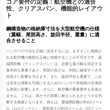
コア要件の定義：航空機との適合
性、クリアスパン、機能的レイアウ
ト
鋼構造物の格納庫寸法を大型航空機の仕様
（翼幅、尾部高さ、旋回半径、重量）に適
合させること
ハンガーの寸法を正確に決定するには、まずそこに格納さ
れる航空機の種類を正確に把握することが不可欠です。翼
端間距離（ウィングスパン）は、必要な最小幅を決定する
基本的な要素であり、尾部の高さは、内部に確保すべき天
井高さに影響を与えます。また、旋回半径も重要で、これ
は安全な移動を可能にするためのハンガー床面積の全体的
な形状に影響します。さらに、航空機の重量要件も見逃せ
ません。これは、床がその荷重に耐えられるかどうかを判
断する根拠となります。例えば、翼端間距離が約68メート
ル（224フィート）、尾部高さが約19メートル（63フィー