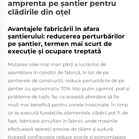
amprenta pe șantier pentru
clădirile din oțel
Avantajele fabricării în afara
șantierului: reducerea perturbărilor
pe șantier, termen mai scurt de
execuție și ocupare treptată
Mutarea celei mai mari părți a lucrărilor de
asamblare în condiții de fabrică, în loc de pe
șantierele de construcții, reduce perturbările de pe
șantier cu aproximativ 70%. Mai puțin zgomot, praf și
probleme de trafic fac ca această abordare să fie
mult mai benefică pentru zonele învecinate. În timp
ce se execută fundațiile, elementele clădirii pot fi, de
fapt, fabricate simultan în fabrici, unde mașinile
efectuează operații precise de tăiere și sudură.
Această configurație reduce erorile și economisește