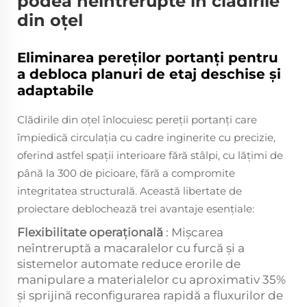
podea neîntrerupte în clădirile
din oțel
Eliminarea pereților portanți pentru
a debloca planuri de etaj deschise și
adaptabile
Clădirile din oțel înlocuiesc pereții portanți care
împiedică circulația cu cadre inginerite cu precizie,
oferind astfel spații interioare fără stâlpi, cu lățimi de
până la 300 de picioare, fără a compromite
integritatea structurală. Această libertate de
proiectare deblochează trei avantaje esențiale:
Flexibilitate operațională
: Mișcarea
neîntreruptă a macaralelor cu furcă și a
sistemelor automate reduce erorile de
manipulare a materialelor cu aproximativ 35%
și sprijină reconfigurarea rapidă a fluxurilor de