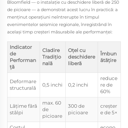
Bloomfield — o instalație cu deschidere liberă de 250
de picioare — a demonstrat acest lucru în practică: a
menținut operațiuni neîntrerupte în timpul
evenimentelor seismice regionale, înregistrând în
același timp creșteri măsurabile ale performanței:
Indicator
Cladire
Oțel cu
de
Îmbun
Tradițio
deschidere
Performan
ătățire
nală
liberă
ță
reduce
Deformare
0,5 inchi
0,2 inchi
re de
structurală
60%
max. 60
Lățime fără
300 de
creșter
de
stâlpi
picioare
e de 5×
picioare
Costul
econo