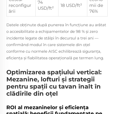
74
reconfigur
18 USD/ft²
mii de
USD/ft²
ării
76%
Datele obținute după punerea în funcțiune au arătat
o accesibilitate a echipamentelor de 98 % și zero
incidente legate de stâlpi în decursul a trei ani —
confirmând modul în care sistemele din oțel
conforme cu normele AISC echilibrează siguranța,
eficiența și fiabilitatea operațională pe termen lung.
Optimizarea spațiului vertical:
Mezanine, lofturi și strategii
pentru spații cu tavan înalt în
clădirile din oțel
ROI al mezaninelor și eficiența
spațială: beneficii fundamentate pe