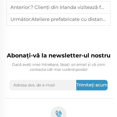
Anterior:
? Clienți din Irlanda vizitează fabrica de structuri metalice, comandă confirmată
Următor:
Ateliere prefabricate cu distanțare optimizată a stâlpilor permit o dispunere flexibilă a echipamentelor și modernizări viitoare ale producției.
Abonați-vă la newsletter-ul nostru
Dacă aveți vreo întrebare, lăsați un email și vă vom
contacta cât mai curând posibil
Trimiteți acum