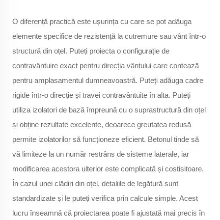
O diferență practică este ușurința cu care se pot adăuga
elemente specifice de rezistență la cutremure sau vânt într-o
structură din oțel. Puteți proiecta o configurație de
contravântuire exact pentru direcția vântului care contează
pentru amplasamentul dumneavoastră. Puteți adăuga cadre
rigide într-o direcție și travei contravântuite în alta. Puteți
utiliza izolatori de bază împreună cu o suprastructură din oțel
și obține rezultate excelente, deoarece greutatea redusă
permite izolatorilor să funcționeze eficient. Betonul tinde să
vă limiteze la un număr restrâns de sisteme laterale, iar
modificarea acestora ulterior este complicată și costisitoare.
În cazul unei clădiri din oțel, detaliile de legătură sunt
standardizate și le puteți verifica prin calcule simple. Acest
lucru înseamnă că proiectarea poate fi ajustată mai precis în