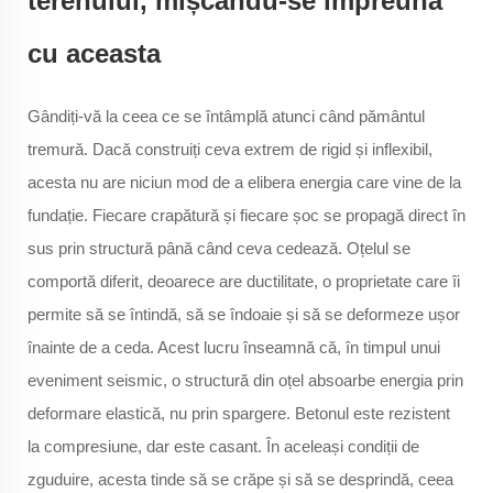
terenului, mișcându-se împreună
cu aceasta
Gândiți-vă la ceea ce se întâmplă atunci când pământul
tremură. Dacă construiți ceva extrem de rigid și inflexibil,
acesta nu are niciun mod de a elibera energia care vine de la
fundație. Fiecare crapătură și fiecare șoc se propagă direct în
sus prin structură până când ceva cedează. Oțelul se
comportă diferit, deoarece are ductilitate, o proprietate care îi
permite să se întindă, să se îndoaie și să se deformeze ușor
înainte de a ceda. Acest lucru înseamnă că, în timpul unui
eveniment seismic, o structură din oțel absoarbe energia prin
deformare elastică, nu prin spargere. Betonul este rezistent
la compresiune, dar este casant. În aceleași condiții de
zguduire, acesta tinde să se crăpe și să se desprindă, ceea