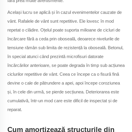
fără prea multe avertismente.
Același lucru se aplică și în cazul evenimentelor cauzate de
vânt. Rafalele de vânt sunt repetitive. Ele lovesc în mod
repetat o clădire. Oțelul poate suporta milioane de cicluri de
încărcare fără a ceda prin oboseală, deoarece nivelurile de
tensiune rămân sub limita de rezistență la oboseală. Betonul,
în special atunci când prezintă microfisuri datorate
încărcărilor anterioare, se poate degrada în timp sub acțiunea
ciclurilor repetitive de vânt. Ceea ce începe ca o fisură fină
devine o cale de pătrundere a apei, apoi începe coroziunea
și, în cele din urmă, se pierde secțiunea. Deteriorarea este
cumulativă, într-un mod care este dificil de inspectat și de
reparat.
Cum amortizează structurile din