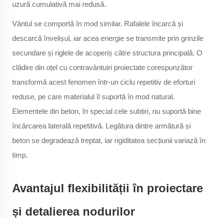
uzură cumulativă mai redusă.
Vântul se comportă în mod similar. Rafalele încarcă și
descarcă învelișul, iar acea energie se transmite prin grinzile
secundare și riglele de acoperiș către structura principală. O
clădire din oțel cu contravântuiri proiectate corespunzător
transformă acest fenomen într-un ciclu repetitiv de eforturi
reduse, pe care materialul îl suportă în mod natural.
Elementele din beton, în special cele subțiri, nu suportă bine
încărcarea laterală repetitivă. Legătura dintre armătură și
beton se degradează treptat, iar rigiditatea secțiunii variază în
timp.
Avantajul flexibilității în proiectare
și detalierea nodurilor