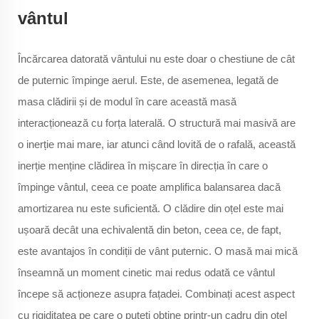
vântul
Încărcarea datorată vântului nu este doar o chestiune de cât
de puternic împinge aerul. Este, de asemenea, legată de
masa clădirii și de modul în care această masă
interacționează cu forța laterală. O structură mai masivă are
o inerție mai mare, iar atunci când lovită de o rafală, această
inerție menține clădirea în mișcare în direcția în care o
împinge vântul, ceea ce poate amplifica balansarea dacă
amortizarea nu este suficientă. O clădire din oțel este mai
ușoară decât una echivalentă din beton, ceea ce, de fapt,
este avantajos în condiții de vânt puternic. O masă mai mică
înseamnă un moment cinetic mai redus odată ce vântul
începe să acționeze asupra fațadei. Combinați acest aspect
cu rigiditatea pe care o puteți obține printr-un cadru din oțel