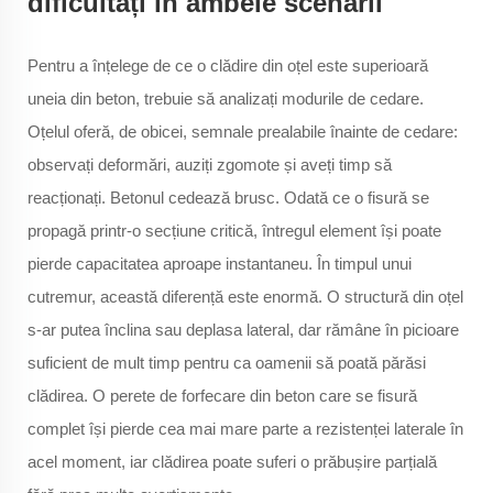
dificultăți în ambele scenarii
Pentru a înțelege de ce o clădire din oțel este superioară
uneia din beton, trebuie să analizați modurile de cedare.
Oțelul oferă, de obicei, semnale prealabile înainte de cedare:
observați deformări, auziți zgomote și aveți timp să
reacționați. Betonul cedează brusc. Odată ce o fisură se
propagă printr-o secțiune critică, întregul element își poate
pierde capacitatea aproape instantaneu. În timpul unui
cutremur, această diferență este enormă. O structură din oțel
s-ar putea înclina sau deplasa lateral, dar rămâne în picioare
suficient de mult timp pentru ca oamenii să poată părăsi
clădirea. O perete de forfecare din beton care se fisură
complet își pierde cea mai mare parte a rezistenței laterale în
acel moment, iar clădirea poate suferi o prăbușire parțială