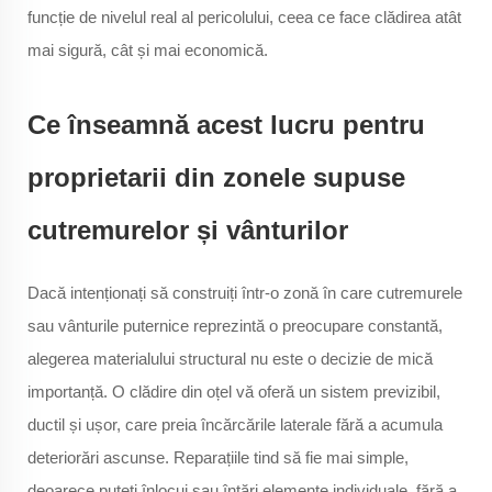
funcție de nivelul real al pericolului, ceea ce face clădirea atât
mai sigură, cât și mai economică.
Ce înseamnă acest lucru pentru
proprietarii din zonele supuse
cutremurelor și vânturilor
Dacă intenționați să construiți într-o zonă în care cutremurele
sau vânturile puternice reprezintă o preocupare constantă,
alegerea materialului structural nu este o decizie de mică
importanță. O clădire din oțel vă oferă un sistem previzibil,
ductil și ușor, care preia încărcările laterale fără a acumula
deteriorări ascunse. Reparațiile tind să fie mai simple,
deoarece puteți înlocui sau întări elemente individuale, fără a