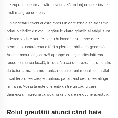
ce expune ulterior armătura și inițiază un lanț de deteriorare
mult mai greu de oprit.
Un alt detaliu esențial este modul în care forțele se transmit
printr-o clădire din oțel. Legăturile dintre grinzile și stâlpii sunt
adesea sudate sau fixate cu buloane într-un mod care
permite o ușoară rotație fără a pierde stabilitatea generală.
Aceste noduri acționează aproape ca niște articulații care
reduc tensiunea locală, în loc să o concentreze. Într-un cadru
de beton armat cu momente, nodurile sunt monolitice, astfel
încât tensiunea crește continuu până când secțiunea atinge
limita sa. Aceasta este diferența dintre un cadru care
dansează împreună cu solul și unul care se opune acestuia.
Rolul greutății atunci când bate