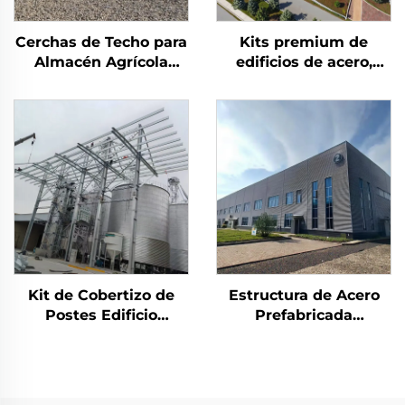
Cerchas de Techo para
Kits premium de
Almacén Agrícola
edificios de acero,
Edificio de Almacén de
oficina industrial y
Metal Cobertizo de
edificios para
Acero Edificio de
almacenes, costo de
Almacenamiento de
edificios de acero
Acero Duradero
Kit de Cobertizo de
Estructura de Acero
Postes Edificio
Prefabricada
Almacén Prefabricado
Resistente a
Panel Sándwich
Terremotos
Estructura de Acero
Construcción de
Edificio de Acero (4)
Escuela de Múltiples