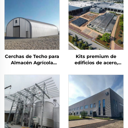
Cerchas de Techo para
Kits premium de
Almacén Agrícola
edificios de acero,
Edificio de Almacén de
oficina industrial y
Metal Cobertizo de
edificios para
Acero Edificio de
almacenes, costo de
Almacenamiento de
edificios de acero
Acero Duradero