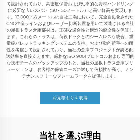
て設計されており、高密度保管および効率的な資材ハンドリング
に必要な広いスパン（30～50メートル）と高い軒高を実現しま
す。13,000平方メートルの自社工場において、完全自動化された
CNC生産ラインおよびレーザー切断装置を用いて製造される当社
の屋根トラス倉庫部材は、正確な適合性と構造的健全性を保証し
ます。これらのトラスは、荷役ドックとのシームレスな統合、重
量級パレットラッキングシステムの支持、および動的荷重への耐
性を考慮して設計されており、当社の倉庫プロジェクトが誇る配
送効率を直接支えます。厳格なISO 9001プロトコルおよび専門的
な技術チームのバックアップのもと、当社の屋根トラス倉庫ソリ
ューションは、お客様の保管ニーズに対して信頼性が高く、メン
テナンスフリーなフレームワークを提供します。
お見積もりを取得
当社を選ぶ理由