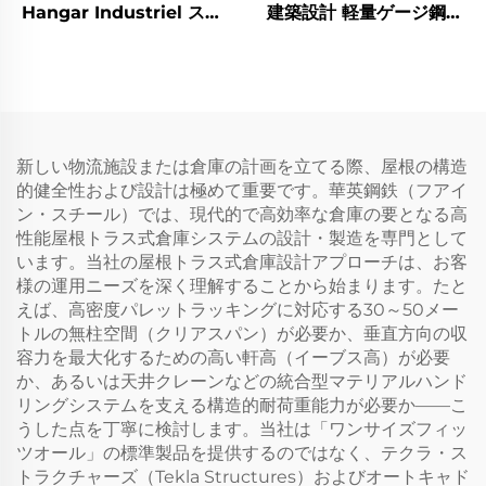
Hangar Industriel スチ
建築設計 軽量ゲージ鋼製
ールワークショップ プレ
フレーム価格 スチール建
ハブ金属建物
物
新しい物流施設または倉庫の計画を立てる際、屋根の構造
的健全性および設計は極めて重要です。華英鋼鉄（フアイ
ン・スチール）では、現代的で高効率な倉庫の要となる高
性能屋根トラス式倉庫システムの設計・製造を専門として
います。当社の屋根トラス式倉庫設計アプローチは、お客
様の運用ニーズを深く理解することから始まります。たと
えば、高密度パレットラッキングに対応する30～50メー
トルの無柱空間（クリアスパン）が必要か、垂直方向の収
容力を最大化するための高い軒高（イーブス高）が必要
か、あるいは天井クレーンなどの統合型マテリアルハンド
リングシステムを支える構造的耐荷重能力が必要か——こ
うした点を丁寧に検討します。当社は「ワンサイズフィッ
ツオール」の標準製品を提供するのではなく、テクラ・ス
トラクチャーズ（Tekla Structures）およびオートキャド