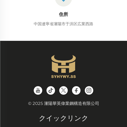
住所
中国遼寧省瀋陽市于洪区広業西路
© 2025 瀋陽華英偉業鋼構造有限公司
クイックリンク