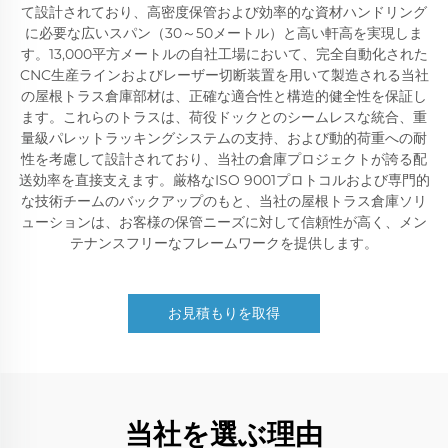
て設計されており、高密度保管および効率的な資材ハンドリング
に必要な広いスパン（30～50メートル）と高い軒高を実現しま
す。13,000平方メートルの自社工場において、完全自動化された
CNC生産ラインおよびレーザー切断装置を用いて製造される当社
の屋根トラス倉庫部材は、正確な適合性と構造的健全性を保証し
ます。これらのトラスは、荷役ドックとのシームレスな統合、重
量級パレットラッキングシステムの支持、および動的荷重への耐
性を考慮して設計されており、当社の倉庫プロジェクトが誇る配
送効率を直接支えます。厳格なISO 9001プロトコルおよび専門的
な技術チームのバックアップのもと、当社の屋根トラス倉庫ソリ
ューションは、お客様の保管ニーズに対して信頼性が高く、メン
テナンスフリーなフレームワークを提供します。
お見積もりを取得
当社を選ぶ理由