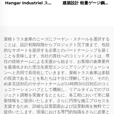
Hangar Industriel スチ
建築設計 軽量ゲージ鋼製
ールワークショップ プレ
フレーム価格 スチール建
ハブ金属建物
物
屋根トラス倉庫のニーズにフーヤン・スチールを選択する
ことは、設計初期段階からプロジェクト完了後まで、包括
的なサポートを提供する企業とのパートナーシップを築く
ことを意味します。当社の貴社へのコミットメントは、専
任の技術チームによる支援から始まり、お客様の倉庫要件
を最適化された受注生産型エンジニアリングソリューショ
ンへと共同で具現化していきます。屋根トラス倉庫は多額
の投資であることを私たちは十分に理解しており、そのた
め多言語対応のサポートチームが24時間365日対応のコミ
ュニケーションハブとして機能し、リアルタイムでのプロ
ジェクト調整を実施するとともに、各工程において常に最
新情報をご提供いたします。さらに円滑な施工プロセスを
支援するため、詳細な設置図面および設置動画を無料でご
提供いたします。現場における専門的知識をさらに必要と