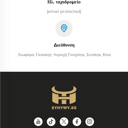
Ηλ. ταχυδρομείο
[email protected]
Διεύθυνση
Λεωφόρος Γκουανγέ, περιοχή Γιουχόνγκ, Σενιάνγκ, Κίνα