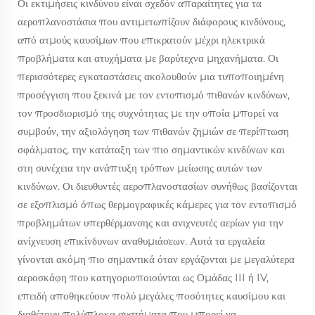
Οι εκτιμήσεις κινδύνου είναι σχεδόν απαραίτητες για τα
αεροπλανοστάσια που αντιμετωπίζουν διάφορους κινδύνους,
από ατμούς καυσίμων που επικρατούν μέχρι ηλεκτρικά
προβλήματα και ατυχήματα με βαρύτεχνα μηχανήματα. Οι
περισσότερες εγκαταστάσεις ακολουθούν μια τυποποιημένη
προσέγγιση που ξεκινά με τον εντοπισμό πιθανών κινδύνων,
τον προσδιορισμό της συχνότητας με την οποία μπορεί να
συμβούν, την αξιολόγηση των πιθανών ζημιών σε περίπτωση
σφάλματος, την κατάταξη των πιο σημαντικών κινδύνων και
στη συνέχεια την ανάπτυξη τρόπων μείωσης αυτών των
κινδύνων. Οι διευθυντές αεροπλανοστασίων συνήθως βασίζονται
σε εξοπλισμό όπως θερμογραφικές κάμερες για τον εντοπισμό
προβλημάτων υπερθέρμανσης και ανιχνευτές αερίων για την
ανίχνευση επικίνδυνων αναθυμιάσεων. Αυτά τα εργαλεία
γίνονται ακόμη πιο σημαντικά όταν εργάζονται με μεγαλύτερα
αεροσκάφη που κατηγοριοποιούνται ως Ομάδας III ή IV,
επειδή αποθηκεύουν πολύ μεγάλες ποσότητες καυσίμου και
διαθέτουν πολύπλοκα συστήματα που μπορεί να