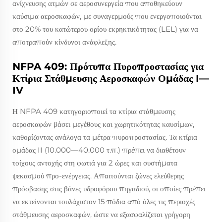
ανίχνευσης ατμών σε αεροσυνεργεία που αποθηκεύουν
καύσιμα αεροσκαφών, με συναγερμούς που ενεργοποιούνται
στο 20% του κατώτερου ορίου εκρηκτικότητας (LEL) για να
αποτραπούν κίνδυνοι ανάφλεξης.
NFPA 409: Πρότυπα Πυροπροστασίας για
Κτίρια Στάθμευσης Αεροσκαφών Ομάδας I—
IV
Η NFPA 409 κατηγοριοποιεί τα κτίρια στάθμευσης
αεροσκαφών βάσει μεγέθους και χωρητικότητας καυσίμων,
καθορίζοντας ανάλογα τα μέτρα πυροπροστασίας. Τα κτίρια
ομάδας II (10.000—40.000 τ.π.) πρέπει να διαθέτουν
τοίχους αντοχής στη φωτιά για 2 ώρες και συστήματα
ψεκασμού προ-ενέργειας. Απαιτούνται ζώνες ελεύθερης
πρόσβασης στις βάνες υδροφόρου πηγαδιού, οι οποίες πρέπει
να εκτείνονται τουλάχιστον 15 πόδια από όλες τις περιοχές
στάθμευσης αεροσκαφών, ώστε να εξασφαλίζεται γρήγορη